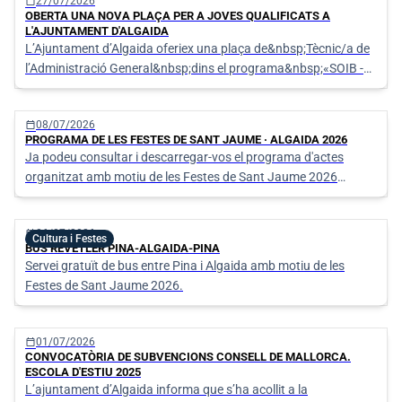
Llistat de notícies
calendar_today
27/07/2026
OBERTA UNA NOVA PLAÇA PER A JOVES QUALIFICATS A
L'AJUNTAMENT D'ALGAIDA
L’Ajuntament d’Algaida oferiex una plaça de&nbsp;Tècnic/a de
l’Administració General&nbsp;dins el programa&nbsp;«SOIB -
Oportunitats d’Ocupació per a Persones Joves Qualifi
calendar_today
08/07/2026
PROGRAMA DE LES FESTES DE SANT JAUME · ALGAIDA 2026
Ja podeu consultar i descarregar-vos el programa d'actes
organitzat amb motiu de les Festes de Sant Jaume 2026
d'Algaida.
calendar_today
06/07/2026
Cultura i Festes
BUS REVETLER PINA-ALGAIDA-PINA
Servei gratuït de bus entre Pina i Algaida amb motiu de les
Festes de Sant Jaume 2026.
calendar_today
01/07/2026
CONVOCATÒRIA DE SUBVENCIONS CONSELL DE MALLORCA.
ESCOLA D'ESTIU 2025
L’ajuntament d’Algaida informa que s’ha acollit a la