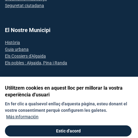
Seguretat ciutadana
El Nostre Municipi
Història
Guia urbana
Els Cossiers d'Algaida
Els pobles : Algaida, Pina i Randa
Utilitzem cookies en aquest lloc per millorar la vostra
Segueix-nos a les xarxes socials
experiència d'usuari
En fer clic a qualsevol enllaç d'aquesta pàgina, esteu donant el
vostre consentiment perquè configurem les galetes.
Avís Legal
Declaració d'accesibilitat
Política de Xarxes Socials
Más información
Política de galetes (Cookies)
Política de privacitat
RAT
Estic d'acord