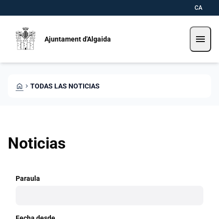
Pasar al contenido principal
Saltar al contingut
CA
menu
Ajuntament d'Algaida
HOME
CHEVRON_RIGHT
TODAS LAS NOTICIAS
Noticias
Paraula
Fecha desde