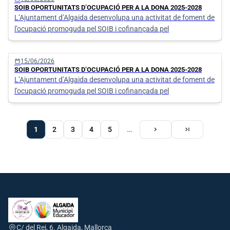
SOIB OPORTUNITATS D’OCUPACIÓ PER A LA DONA 2025-2028
L’Ajuntament d’Algaida desenvolupa una activitat de foment de
l’ocupació promoguda pel SOIB i cofinançada pel
calendar_today
15/06/2026
SOIB OPORTUNITATS D’OCUPACIÓ PER A LA DONA 2025-2028
L’Ajuntament d’Algaida desenvolupa una activitat de foment de
l’ocupació promoguda pel SOIB i cofinançada pel
Página
Siguiente
Última
…
1
Page
2
Page
3
Page
4
Page
5
chevron_right
last_page
actual
página
página
Paginación
C/ del Rei, 6. Algaida, Mallorca