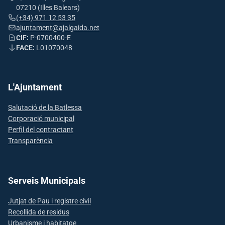
07210 (Illes Balears)
(+34) 971 12 53 35
ajuntament@ajalgaida.net
CIF:
P-0700400-E
FACE:
L01070048
L'Ajuntament
Salutació de la Batlessa
Corporació municipal
Perfil del contractant
Transparència
Serveis Municipals
Jutjat de Pau i registre civil
Recollida de residus
Urbanisme i habitatge