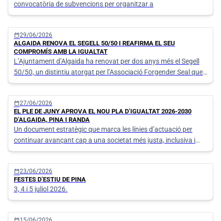
convocatòria de subvencions per organitzar a
calendar_today
29/06/2026
ALGAIDA RENOVA EL SEGELL 50/50 I REAFIRMA EL SEU
COMPROMÍS AMB LA IGUALTAT
L’Ajuntament d’Algaida ha renovat per dos anys més el Segell
50/50, un distintiu atorgat per l’Associació Forgender Seal que
reconeix les institucions que treballen activament per assolir la
paritat entre dones i homes en l’àmbit polític, social i
calendar_today
27/06/2026
organitzatiu
EL PLE DE JUNY APROVA EL NOU PLA D’IGUALTAT 2026-2030
D’ALGAIDA, PINA I RANDA
Un document estratègic que marca les línies d’actuació per
continuar avançant cap a una societat més justa, inclusiva i
equitativa als nuclis d’Algaida, Pina i Randa.
calendar_today
23/06/2026
FESTES D’ESTIU DE PINA
3, 4 i 5 juliol 2026.
calendar_today
15/06/2026