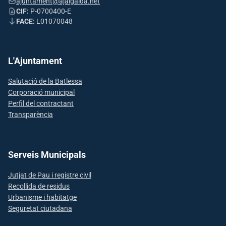
ajuntament@ajalgaida.net
CIF:
P-0700400-E
FACE:
L01070048
L'Ajuntament
Salutació de la Batlessa
Corporació municipal
Perfil del contractant
Transparència
Serveis Municipals
Jutjat de Pau i registre civil
Recollida de residus
Urbanisme i habitatge
Seguretat ciutadana