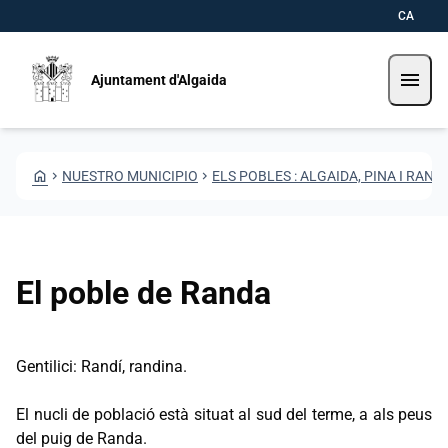
Pasar al contenido principal
Saltar al contingut
CA
menu
Ajuntament d'Algaida
HOME
CHEVRON_RIGHT
NUESTRO MUNICIPIO
CHEVRON_RIGHT
ELS POBLES : ALGAIDA, PINA I RAND
El poble de Randa
Gentilici: Randí, randina.
El nucli de població està situat al sud del terme, a als peus
del puig de Randa.