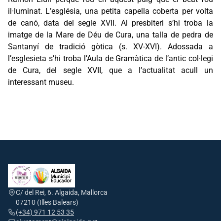
il·luminat. L’església, una petita capella coberta per volta
de canó, data del segle XVII. Al presbiteri s’hi troba la
imatge de la Mare de Déu de Cura, una talla de pedra de
Santanyí de tradició gòtica (s. XV-XVI). Adossada a
l’esglesieta s’hi troba l’Aula de Gramàtica de l’antic col·legi
de Cura, del segle XVII, que a l’actualitat acull un
interessant museu.
C/ del Rei, 6. Algaida, Mallorca
07210 (Illes Balears)
(+34) 971 12 53 35