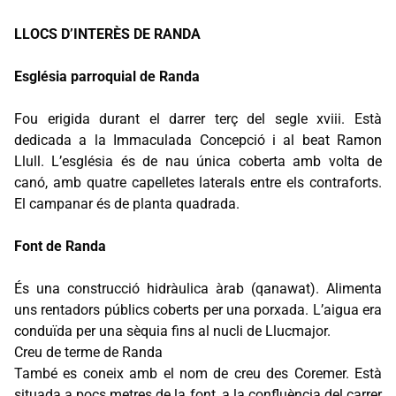
LLOCS D’INTERÈS DE RANDA
Església parroquial de Randa
Fou erigida durant el darrer terç del segle xviii. Està
dedicada a la Immaculada Concepció i al beat Ramon
Llull. L’església és de nau única coberta amb volta de
canó, amb quatre capelletes laterals entre els contraforts.
El campanar és de planta quadrada.
Font de Randa
És una construcció hidràulica àrab (qanawat). Alimenta
uns rentadors públics coberts per una porxada. L’aigua era
conduïda per una sèquia fins al nucli de Llucmajor.
Creu de terme de Randa
També es coneix amb el nom de creu des Coremer. Està
situada a pocs metres de la font, a la confluència del carrer