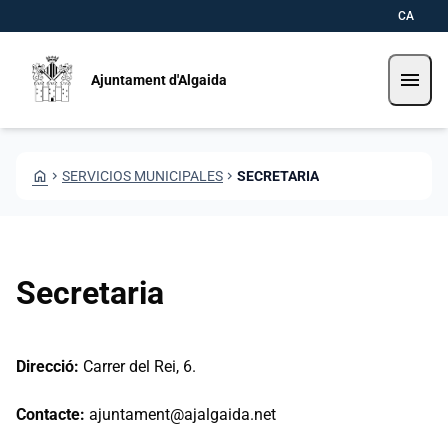
Pasar al contenido principal
Saltar al contingut
CA
menu
Ajuntament d'Algaida
HOME
CHEVRON_RIGHT
SERVICIOS MUNICIPALES
CHEVRON_RIGHT
SECRETARIA
Secretaria
Direcció:
Carrer del Rei, 6.
Contacte:
ajuntament@ajalgaida.net