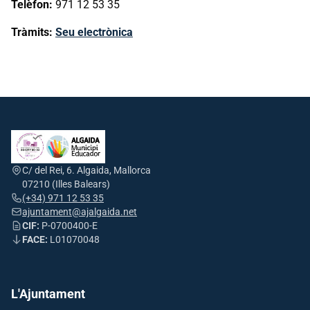
Telèfon:
971 12 53 35
Tràmits:
Seu electrònica
C/ del Rei, 6. Algaida, Mallorca
07210 (Illes Balears)
(+34) 971 12 53 35
ajuntament@ajalgaida.net
CIF:
P-0700400-E
FACE:
L01070048
L'Ajuntament