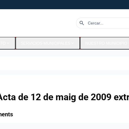
search
expand_more
expand_more
expa
NTO
SERVICIOS MUNICIPALES
NUESTRO MUNICIPIO
Acta de 12 de maig de 2009 extr
ments