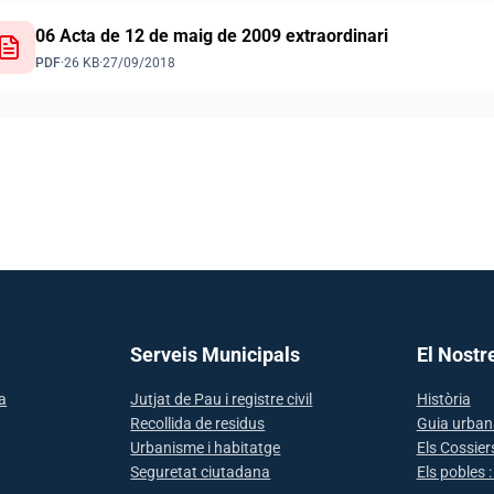
06 Acta de 12 de maig de 2009 extraordinari
PDF
·
26 KB
·
27/09/2018
Serveis Municipals
El Nostr
sa
Jutjat de Pau i registre civil
Història
Recollida de residus
Guia urban
Urbanisme i habitatge
Els Cossier
Seguretat ciutadana
Els pobles 