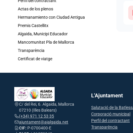
Perfil del contractant
Actas de los plenos
Hermanamiento con Ciudad Antigua
Premis Castellitx
Algaida, Municipi Educador
Mancomunitat Pla de Mallorca
Transparència
Certificat de viatge
L'Ajuntament
C/ del Rei, 6. Algaida, Mallorca
Salutació de la Batles
07210 (Illes Balears)
Corporació municipal
(+34) 971 12 53 35
Perfil del contractant
ajuntament@ajalgaida.net
Transparència
CIF:
P-0700400-E