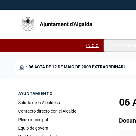
Pasar al contenido principal
Saltar al contingut
Ajuntament d'Algaida
INICIO
AYUNTAMIE
HOME
CHEVRON_RIGHT
06 ACTA DE 12 DE MAIG DE 2009 EXTRAORDINARI
AYUNTAMIENTO
06 
Saludo de la Alcaldesa
Contacto directo con el Alcalde
Docu
Pleno municipal
Equip de govern