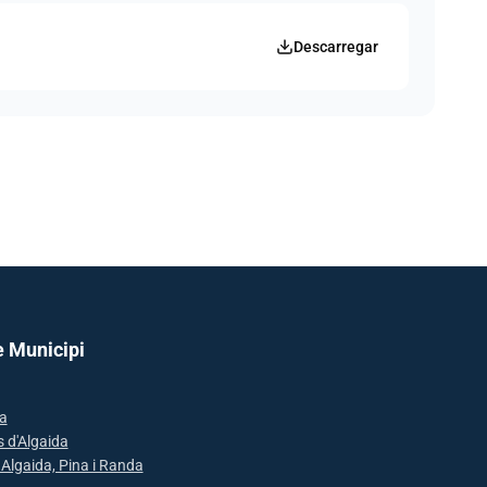
Descarregar
e Municipi
a
s d'Algaida
: Algaida, Pina i Randa