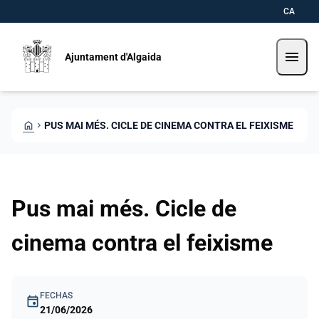
Pasar al contenido principal
Saltar al contingut
CA
menu
Ajuntament d'Algaida
HOME
CHEVRON_RIGHT
PUS MAI MÉS. CICLE DE CINEMA CONTRA EL FEIXISME
Pus mai més. Cicle de
cinema contra el feixisme
FECHAS
event
21/06/2026