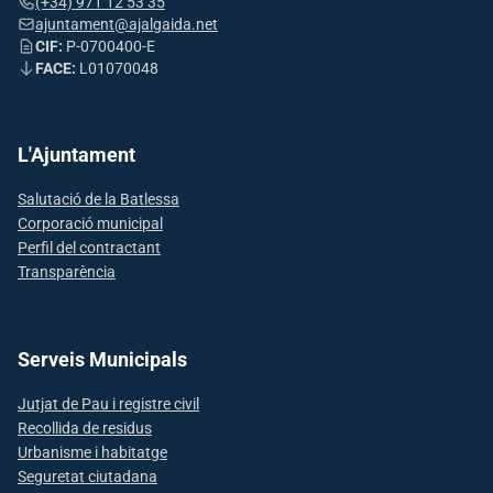
(+34) 971 12 53 35
ajuntament@ajalgaida.net
CIF:
P-0700400-E
FACE:
L01070048
L'Ajuntament
Salutació de la Batlessa
Corporació municipal
Perfil del contractant
Transparència
Serveis Municipals
Jutjat de Pau i registre civil
Recollida de residus
Urbanisme i habitatge
Seguretat ciutadana