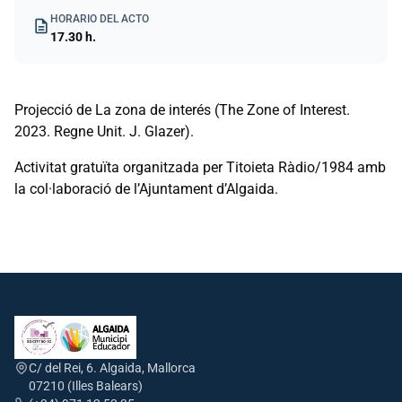
HORARIO DEL ACTO
description
17.30 h.
Projecció de La zona de interés (The Zone of Interest.
2023. Regne Unit. J. Glazer).
Activitat gratuïta organitzada per Titoieta Ràdio/1984 amb
la col·laboració de l’Ajuntament d’Algaida.
C/ del Rei, 6. Algaida, Mallorca
07210 (Illes Balears)