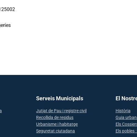
125002
eríes
Serveis Municipals
El Nostr
sa
Jutjat de Pau i registre civil
Història
Recollida de residus
Guia urban
Urbanisme i habitatge
Els Cossier
Seguretat ciutadana
Els pobles 