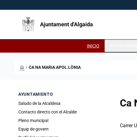
Pasar al contenido principal
Saltar al contingut
Ajuntament d'Algaida
INICIO
AYUNTAMIE
HOME
CHEVRON_RIGHT
CA NA MARIA APOL.LÒNIA
AYUNTAMIENTO
Ca 
Saludo de la Alcaldesa
Contacto directo con el Alcalde
Pleno municipal
Carrer U
Equip de govern