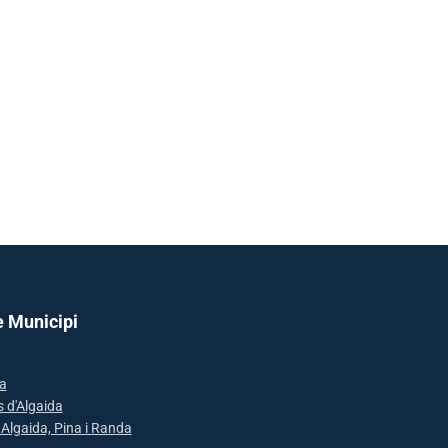
e Municipi
a
s d'Algaida
: Algaida, Pina i Randa