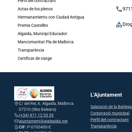
Perfil del contractant
phone
971
Actas de los plenos
Hermanamiento con Ciudad Antigua
category
Drog
Premis Castellitx
Algaida, Municipi Educador
Mancomunitat Pla de Mallorca
Transparència
Certificat de viatge
L'Ajuntament
C/ del Rei, 6. Algaida, Mallorca
Salutació de la Batles
07210 (Illes Balears)
Corporació municipal
(+34) 971 12 53 35
Perfil del contractant
ajuntament@ajalgaida.net
Transparència
CIF:
P-0700400-E