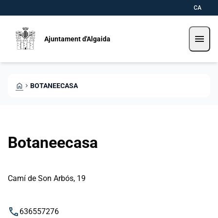
Pasar al contenido principal
Saltar al contingut
CA
menu
Ajuntament d'Algaida
HOME
CHEVRON_RIGHT
BOTANEECASA
Botaneecasa
Camí de Son Arbós, 19
phone
636557276