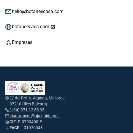
email
hello@botaneecasa.com
language
botaneecasa.com
open_in_new
category
Empreses
C/ del Rei, 6. Algaida, Mallorca
07210 (Illes Balears)
(+34) 971 12 53 35
ajuntament@ajalgaida.net
CIF:
P-0700400-E
FACE:
L01070048