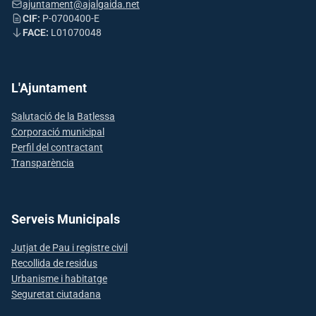
ajuntament@ajalgaida.net
CIF:
P-0700400-E
FACE:
L01070048
L'Ajuntament
Salutació de la Batlessa
Corporació municipal
Perfil del contractant
Transparència
Serveis Municipals
Jutjat de Pau i registre civil
Recollida de residus
Urbanisme i habitatge
Seguretat ciutadana