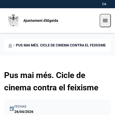
Pasar al contenido principal
Saltar al contingut
CA
menu
Ajuntament d'Algaida
HOME
CHEVRON_RIGHT
PUS MAI MÉS. CICLE DE CINEMA CONTRA EL FEIXISME
Pus mai més. Cicle de
cinema contra el feixisme
FECHAS
event
26/04/2026