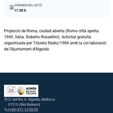
HORARIO DEL ACTO
description
17.30 h.
Projecció de Roma, ciudad abierta (Roma città aperta.
1945. Itàlia. Roberto Rossellini). Activitat gratuïta
organitzada per Titoieta Ràdio/1984 amb la col·laboració
de l’Ajuntament d’Algaida.
C/ del Rei, 6. Algaida, Mallorca
07210 (Illes Balears)
(+34) 971 12 53 35