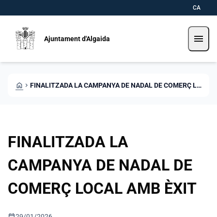
Pasar al contenido principal
Saltar al contingut
CA
menu
Ajuntament d'Algaida
HOME
CHEVRON_RIGHT
FINALITZADA LA CAMPANYA DE NADAL DE COMERÇ LOCAL AMB ÈXIT
FINALITZADA LA
CAMPANYA DE NADAL DE
COMERÇ LOCAL AMB ÈXIT
calendar_today
29/01/2026