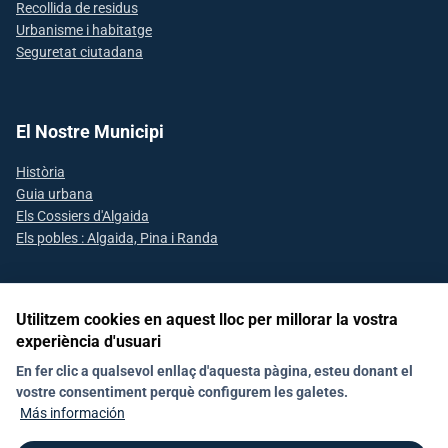
Recollida de residus
Urbanisme i habitatge
Seguretat ciutadana
El Nostre Municipi
Història
Guia urbana
Els Cossiers d'Algaida
Els pobles : Algaida, Pina i Randa
Utilitzem cookies en aquest lloc per millorar la vostra
Segueix-nos a les xarxes socials
experiència d'usuari
En fer clic a qualsevol enllaç d'aquesta pàgina, esteu donant el
vostre consentiment perquè configurem les galetes.
Avís Legal
Declaració d'accesibilitat
Política de Xarxes Socials
Más información
Política de galetes (Cookies)
Política de privacitat
RAT