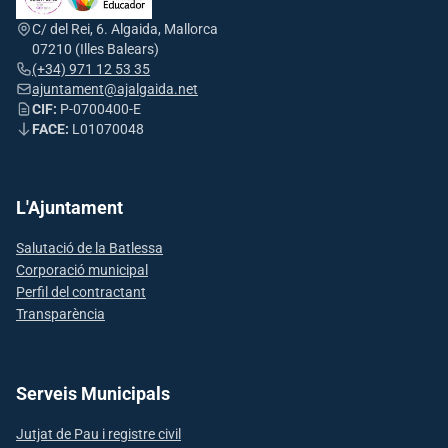
C/ del Rei, 6. Algaida, Mallorca
07210 (Illes Balears)
(+34) 971 12 53 35
ajuntament@ajalgaida.net
CIF:
P-0700400-E
FACE:
L01070048
L'Ajuntament
Salutació de la Batlessa
Corporació municipal
Perfil del contractant
Transparència
Serveis Municipals
Jutjat de Pau i registre civil