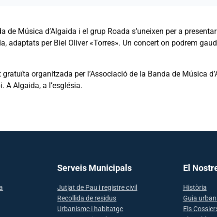
a de Música d’Algaida i el grup Roada s’uneixen per a presenta
a, adaptats per Biel Oliver «Torres». Un concert on podrem gaudi
at gratuïta organitzada per l’Associació de la Banda de Música d
. A Algaida, a l’església.
Serveis Municipals
El Nostr
sa
Jutjat de Pau i registre civil
Història
Recollida de residus
Guia urban
Urbanisme i habitatge
Els Cossier