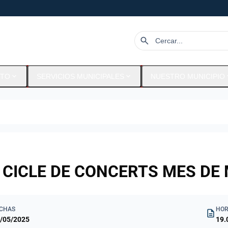
search
expand_more
expand_more
expa
NTO
SERVICIOS MUNICIPALES
NUESTRO MUNICIPIO
 CICLE DE CONCERTS MES DE
CHAS
HOR
description
/05/2025
19.