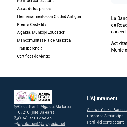
Perfil del contractant
Actas de los plenos
Hermanamiento con Ciudad Antigua
La Band
Premis Castellitx
de Road
concert.
Algaida, Municipi Educador
Mancomunitat Pla de Mallorca
Activit
Transparència
Municipi
Certificat de viatge
L'Ajuntament
C/ del Rei, 6. Algaida, Mallorca
Salutació de la Batles
07210 (Illes Balears)
Corporació municipal
(+34) 971 12 53 35
Perfil del contractant
ajuntament@ajalgaida.net