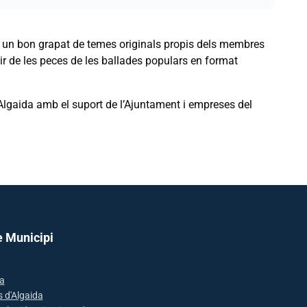
r un bon grapat de temes originals propis dels membres
r de les peces de les ballades populars en format
’Algaida amb el suport de l’Ajuntament i empreses del
e Municipi
a
s d'Algaida