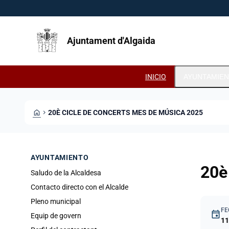
Pasar al contenido principal
Saltar al contingut
Ajuntament d'Algaida
INICIO
AYUNTAMIE
HOME
CHEVRON_RIGHT
20È CICLE DE CONCERTS MES DE MÚSICA 2025
AYUNTAMIENTO
20è
Saludo de la Alcaldesa
Contacto directo con el Alcalde
Pleno municipal
FE
event
Equip de govern
11