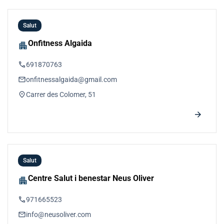
Salut
Onfitness Algaida
apartment
phone
691870763
email
onfitnessalgaida@gmail.com
location_on
Carrer des Colomer, 51
arrow_forward
Salut
Centre Salut i benestar Neus Oliver
apartment
phone
971665523
email
info@neusoliver.com