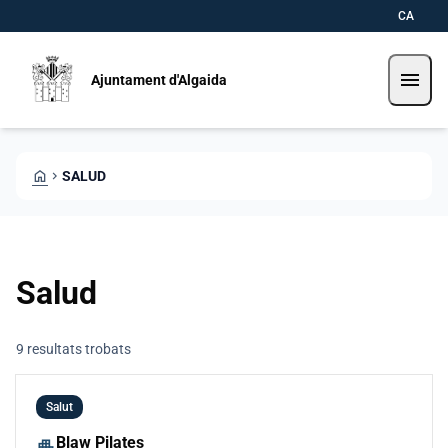
Pasar al contenido principal
Saltar al contingut
CA
menu
Ajuntament d'Algaida
HOME
CHEVRON_RIGHT
SALUD
Salud
9 resultats trobats
Salut
Blaw Pilates
apartment