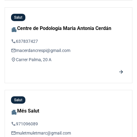
Salut
Centre de Podología Maria Antonia Cerdán
apartment
phone
637837427
email
macerdancrespi@gmail.com
location_on
Carrer Palma, 20 A
arrow_forward
Salut
Més Salut
apartment
phone
971096089
email
muletmuletmarc@gmail.com