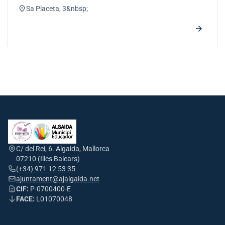
location_on
Sa Placeta, 3&nbsp;
arrow_forward
C/ del Rei, 6. Algaida, Mallorca
07210 (Illes Balears)
(+34) 971 12 53 35
ajuntament@ajalgaida.net
CIF:
P-0700400-E
FACE:
L01070048