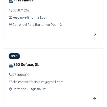
PYN Pilates
apartment
phone
665871262
email
yesoanye@hotmail.com
location_on
Carrer del Pare Bartomeu Pou, 12
arrow_forward
Salut
360 Deface, SL.
apartment
phone
971064090
email
clinicadentofacialpiza@gmail.com
location_on
Carrer de l' Església, 12
arrow_forward