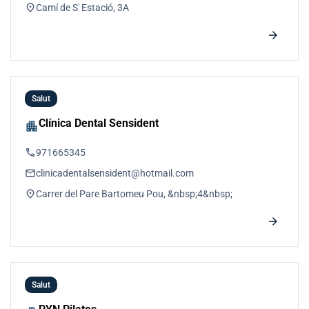
location_on
Camí de S' Estació, 3A
arrow_forward
Salut
Clínica Dental Sensident
apartment
phone
971665345
email
clinicadentalsensident@hotmail.com
location_on
Carrer del Pare Bartomeu Pou, &nbsp;4&nbsp;
arrow_forward
Salut