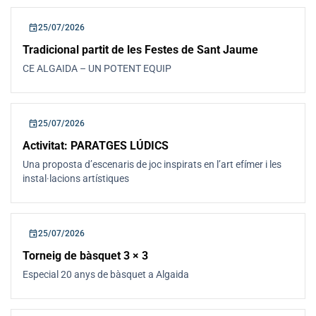
event
25/07/2026
Tradicional partit de les Festes de Sant Jaume
CE ALGAIDA – UN POTENT EQUIP
event
25/07/2026
Activitat: PARATGES LÚDICS
Una proposta d’escenaris de joc inspirats en l’art efímer i les
instal·lacions artístiques
event
25/07/2026
Torneig de bàsquet 3 × 3
Especial 20 anys de bàsquet a Algaida