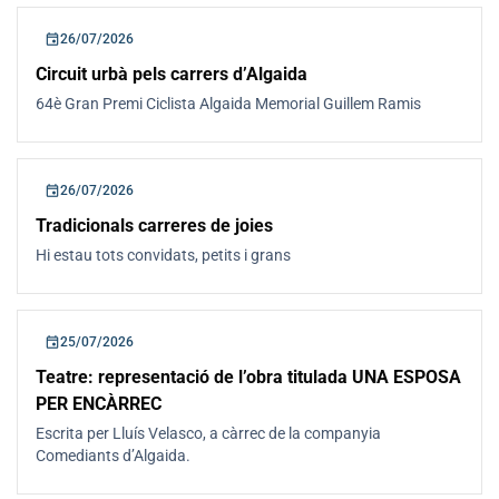
event
26/07/2026
Circuit urbà pels carrers d’Algaida
64è Gran Premi Ciclista Algaida Memorial Guillem Ramis
event
26/07/2026
Tradicionals carreres de joies
Hi estau tots convidats, petits i grans
event
25/07/2026
Teatre: representació de l’obra titulada UNA ESPOSA
PER ENCÀRREC
Escrita per Lluís Velasco, a càrrec de la companyia
Comediants d’Algaida.