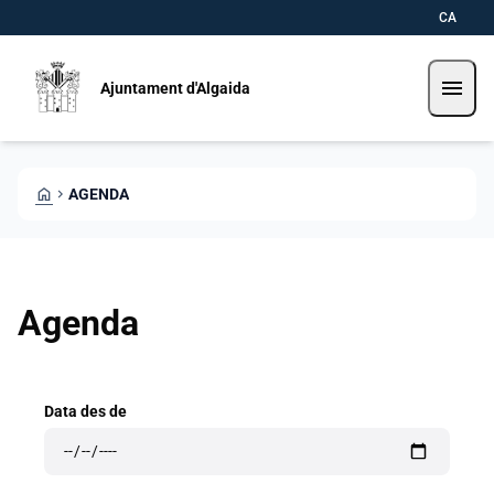
Pasar al contenido principal
Saltar al contingut
CA
menu
Ajuntament d'Algaida
HOME
CHEVRON_RIGHT
AGENDA
Agenda
Data des de