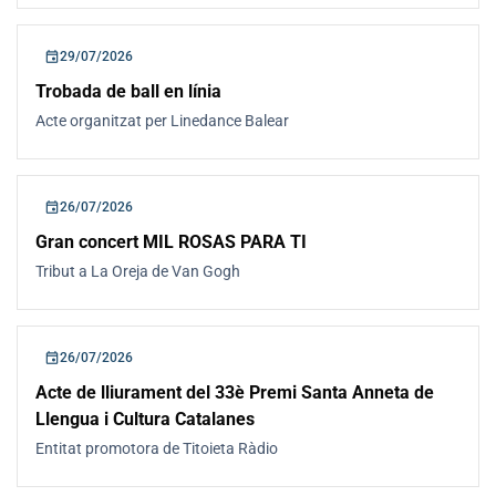
event
29/07/2026
Trobada de ball en línia
Acte organitzat per Linedance Balear
event
26/07/2026
Gran concert MIL ROSAS PARA TI
Tribut a La Oreja de Van Gogh
event
26/07/2026
Acte de lliurament del 33è Premi Santa Anneta de
Llengua i Cultura Catalanes
Entitat promotora de Titoieta Ràdio