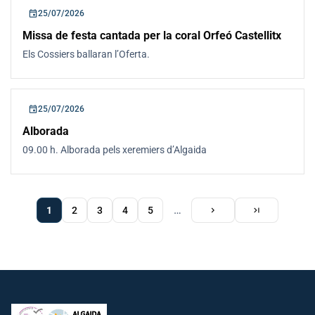
event
25/07/2026
Missa de festa cantada per la coral Orfeó Castellitx
Els Cossiers ballaran l’Oferta.
event
25/07/2026
Alborada
09.00 h. Alborada pels xeremiers d’Algaida
Página
Siguiente
Última
…
1
Page
2
Page
3
Page
4
Page
5
chevron_right
last_page
actual
página
página
Paginación