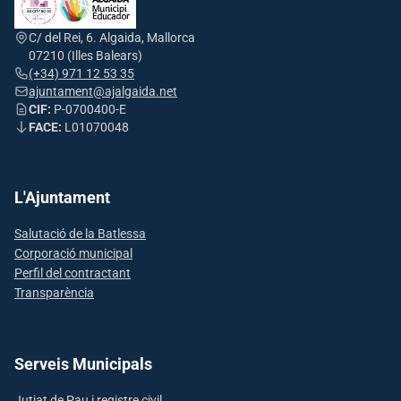
C/ del Rei, 6. Algaida, Mallorca
07210 (Illes Balears)
(+34) 971 12 53 35
ajuntament@ajalgaida.net
CIF:
P-0700400-E
FACE:
L01070048
L'Ajuntament
Salutació de la Batlessa
Corporació municipal
Perfil del contractant
Transparència
Serveis Municipals
Jutjat de Pau i registre civil