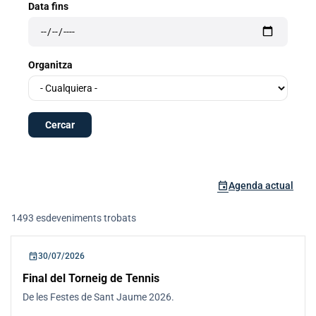
Data fins
Organitza
event
Agenda actual
1493 esdeveniments trobats
Llistat d'esdeveniments
event
30/07/2026
Final del Torneig de Tennis
De les Festes de Sant Jaume 2026.