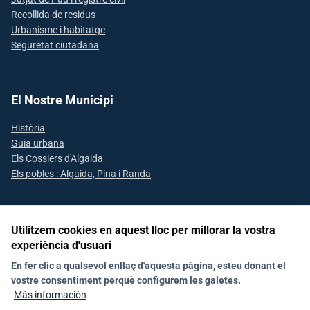
Recollida de residus
Urbanisme i habitatge
Seguretat ciutadana
El Nostre Municipi
Història
Guia urbana
Els Cossiers d'Algaida
Els pobles : Algaida, Pina i Randa
Utilitzem cookies en aquest lloc per millorar la vostra
Segueix-nos a les xarxes socials
experiència d'usuari
En fer clic a qualsevol enllaç d'aquesta pàgina, esteu donant el
vostre consentiment perquè configurem les galetes.
Avís Legal
Declaració d'accesibilitat
Política de Xarxes Socials
Más información
Política de galetes (Cookies)
Política de privacitat
RAT