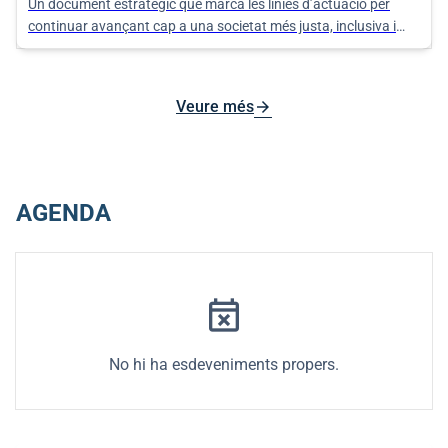
Un document estratègic que marca les línies d’actuació per
continuar avançant cap a una societat més justa, inclusiva i
equitativa als nuclis d’Algaida, Pina i Randa.
arrow_forward
Veure més
AGENDA
event_busy
No hi ha esdeveniments propers.