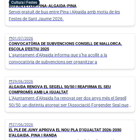
calendar_today
06/07/2026
Cultura i Festes
BUS REVETLER PINA-ALGAIDA-PINA
Servei gratuït de bus entre Pina i Algaida amb motiu de les
Festes de Sant Jaume 2026.
calendar_today
01/07/2026
CONVOCATÒRIA DE SUBVENCIONS CONSELL DE MALLORCA.
ESCOLA D'ESTIU 2025
L’ajuntament d’Algaida informa que s’ha acollit a la
convocatòria de subvencions per organitzar a
calendar_today
29/06/2026
ALGAIDA RENOVA EL SEGELL 50/50 I REAFIRMA EL SEU
COMPROMÍS AMB LA IGUALTAT
L’Ajuntament d’Algaida ha renovat per dos anys més el Segell
50/50, un distintiu atorgat per l’Associació Forgender Seal que
reconeix les institucions que treballen activament per assolir la
paritat entre dones i homes en l’àmbit polític, social i
calendar_today
27/06/2026
organitzatiu.
EL PLE DE JUNY APROVA EL NOU PLA D’IGUALTAT 2026-2030
D’ALGAIDA, PINA I RANDA