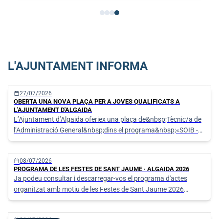
L'AJUNTAMENT INFORMA
calendar_today
27/07/2026
OBERTA UNA NOVA PLAÇA PER A JOVES QUALIFICATS A
L'AJUNTAMENT D'ALGAIDA
L’Ajuntament d’Algaida oferiex una plaça de&nbsp;Tècnic/a de
l’Administració General&nbsp;dins el programa&nbsp;«SOIB -
Oportunitats d’Ocupació per a Persones Joves Qualifi
calendar_today
08/07/2026
PROGRAMA DE LES FESTES DE SANT JAUME · ALGAIDA 2026
Ja podeu consultar i descarregar-vos el programa d'actes
organitzat amb motiu de les Festes de Sant Jaume 2026
d'Algaida.