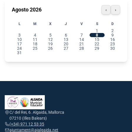
Agosto 2026
‹
›
L
M
X
J
V
S
D
1
2
3
4
5
6
7
8
9
10
11
12
13
14
15
16
17
18
19
20
21
22
23
24
25
26
27
28
29
30
31
C/ del Rei, 6. Algaida, Mallorca
07210 (Illes Balears)
(+34) 971 12 53 35
ajuntament@ajalgaida.net