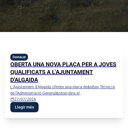
Destacat
OBERTA UNA NOVA PLAÇA PER A JOVES
QUALIFICATS A L'AJUNTAMENT
D'ALGAIDA
L’Ajuntament d’Algaida oferiex una plaça de&nbsp;Tècnic/a
de l’Administració General&nbsp;dins el
calendar_today
27/07/2026
programa&nbsp;«SOIB - Oportunitats d’Ocupació per a
Persones Joves Qualifi
Llegir més
Festes de Sant Jaume 2026