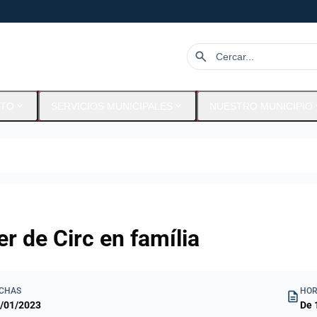
search
expand_more
expand_more
expa
NTO
SERVICIOS MUNICIPALES
NUESTRO MUNICIPIO
er de Circ en família
CHAS
HOR
description
/01/2023
De 