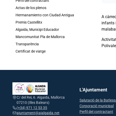
Perfil del contractant
Actas de los plenos
Hermanamiento con Ciudad Antigua
A càrrec
Premis Castellitx
infants 
malabars
Algaida, Municipi Educador
Mancomunitat Pla de Mallorca
Activita
Transparència
Polivale
Certificat de viatge
L'Ajuntament
C/ del Rei, 6. Algaida, Mallorca
Salutació de la Batles
07210 (Illes Balears)
Corporació municipal
(+34) 971 12 53 35
Perfil del contractant
ajuntament@ajalgaida.net