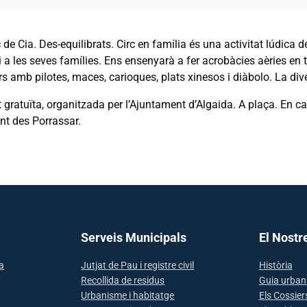
 de Cia. Des-equilibrats. Circ en família és una activitat lúdica de
i a les seves famílies. Ens ensenyarà a fer acrobàcies aèries en te
 amb pilotes, maces, carioques, plats xinesos i diàbolo. La diver
t gratuïta, organitzada per l’Ajuntament d’Algaida. A plaça. En ca
nt des Porrassar.
Serveis Municipals
El Nostr
sa
Jutjat de Pau i registre civil
Història
Recollida de residus
Guia urban
Urbanisme i habitatge
Els Cossier