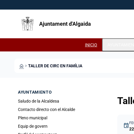
Pasar al contenido principal
Saltar al contingut
Ajuntament d'Algaida
INICIO
AYUNTAMIE
HOME
CHEVRON_RIGHT
TALLER DE CIRC EN FAMÍLIA
AYUNTAMIENTO
Tall
Saludo de la Alcaldesa
Contacto directo con el Alcalde
Pleno municipal
FE
event
Equip de govern
22