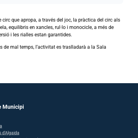
 circ que apropa, a través del joc, la pràctica del circ als
la, equilibris en xancles, rul·lo i monocicle, a més de
sió i les rialles estan garantides.
s de mal temps, l’activitat es traslladarà a la Sala
e Municipi
a
s d'Algaida