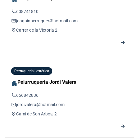
phone
608741810
email
joaquinperruquer@hotmail.com
location_on
Carrer de la Victoria 2
arrow_forward
Perruqueria i estètica
Pelurruqueria Jordi Valera
apartment
phone
656842836
email
jordivalera@hotmail.com
location_on
Camí de Son Arbós, 2
arrow_forward