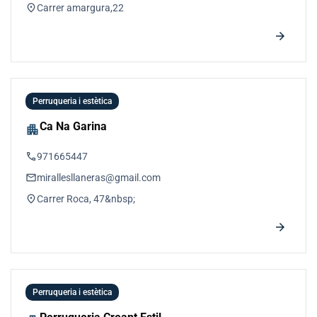
location_on
Carrer amargura,22
arrow_forward
Perruqueria i estètica
Ca Na Garina
apartment
phone
971665447
email
mirallesllaneras@gmail.com
location_on
Carrer Roca, 47&nbsp;
arrow_forward
Perruqueria i estètica