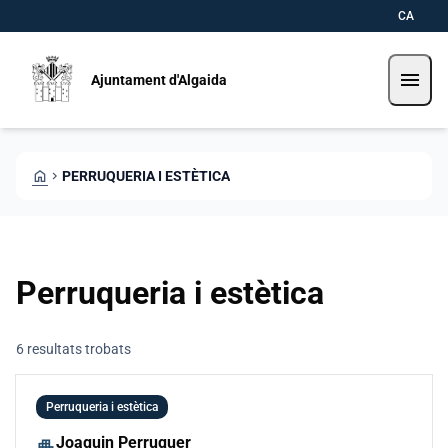
Direkt zum Inhalt
Saltar al contingut
CA
menu
Ajuntament d'Algaida
HOME
CHEVRON_RIGHT
PERRUQUERIA I ESTÈTICA
Perruqueria i estètica
6 resultats trobats
Perruqueria i estètica
Joaquin Perruquer
apartment