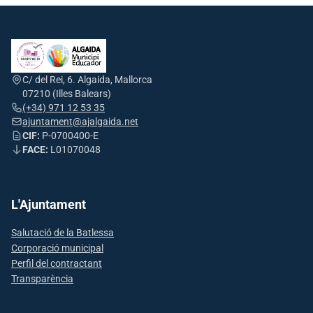
C/ del Rei, 6. Algaida, Mallorca
07210 (Illes Balears)
(+34) 971 12 53 35
ajuntament@ajalgaida.net
CIF:
P-0700400-E
FACE:
L01070048
L'Ajuntament
Salutació de la Batlessa
Corporació municipal
Perfil del contractant
Transparència