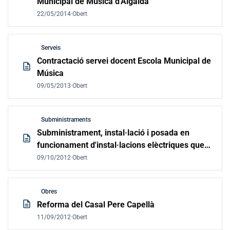
Municipal de Música d'Algaida
22/05/2014
·
Obert
Serveis
Contractació servei docent Escola Municipal de
description
Música
09/05/2013
·
Obert
Subministraments
Subministrament, instal·lació i posada en
description
funcionament d'instal·lacions elèctriques que
millorin l'eficiència energètica de l'enllumenat
09/10/2012
·
Obert
públic
Obres
description
Reforma del Casal Pere Capellà
11/09/2012
·
Obert