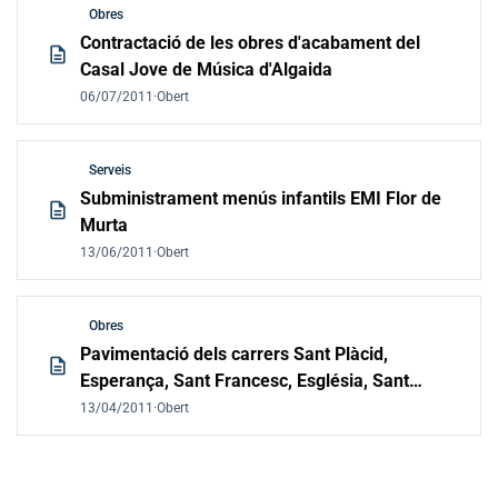
Obres
Contractació de les obres d'acabament del
description
Casal Jove de Música d'Algaida
06/07/2011
·
Obert
Serveis
Subministrament menús infantils EMI Flor de
description
Murta
13/06/2011
·
Obert
Obres
Pavimentació dels carrers Sant Plàcid,
description
Esperança, Sant Francesc, Església, Sant
Damià i Tancons, de Pina
13/04/2011
·
Obert