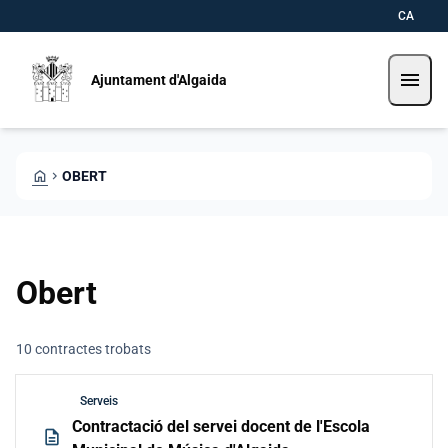
Direkt zum Inhalt
Saltar al contingut
CA
menu
Ajuntament d'Algaida
HOME
CHEVRON_RIGHT
OBERT
Obert
10 contractes trobats
Serveis
Contractació del servei docent de l'Escola
description