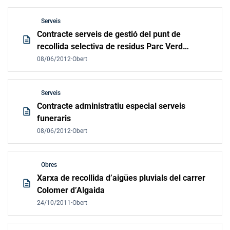
Serveis
Contracte serveis de gestió del punt de
description
recollida selectiva de residus Parc Verd
d'Algaida
08/06/2012
·
Obert
Serveis
Contracte administratiu especial serveis
description
funeraris
08/06/2012
·
Obert
Obres
Xarxa de recollida d’aigües pluvials del carrer
description
Colomer d’Algaida
24/10/2011
·
Obert