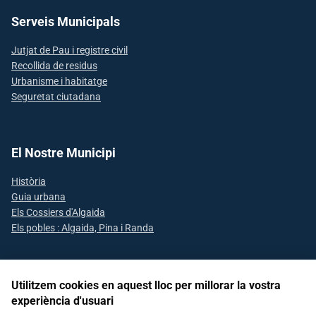
Serveis Municipals
Jutjat de Pau i registre civil
Recollida de residus
Urbanisme i habitatge
Seguretat ciutadana
El Nostre Municipi
Història
Guia urbana
Els Cossiers d'Algaida
Els pobles : Algaida, Pina i Randa
Utilitzem cookies en aquest lloc per millorar la vostra
Segueix-nos a les xarxes socials
experiència d'usuari