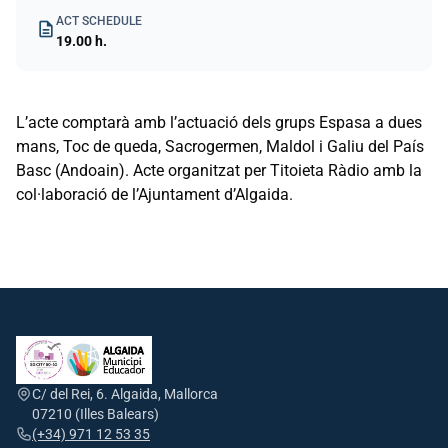
ACT SCHEDULE
description
19.00 h.
L’acte comptarà amb l’actuació dels grups Espasa a dues
mans, Toc de queda, Sacrogermen, Maldol i Galiu del País
Basc (Andoain). Acte organitzat per Titoieta Ràdio amb la
col·laboració de l’Ajuntament d’Algaida.
C/ del Rei, 6. Algaida, Mallorca
07210 (Illes Balears)
(+34) 971 12 53 35