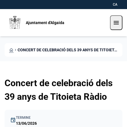
Direkt zum Inhalt
Saltar al contingut
CA
menu
Ajuntament d'Algaida
HOME
CHEVRON_RIGHT
CONCERT DE CELEBRACIÓ DELS 39 ANYS DE TITOIETA RÀDIO
Concert de celebració dels
39 anys de Titoieta Ràdio
TERMINE
event
13/06/2026