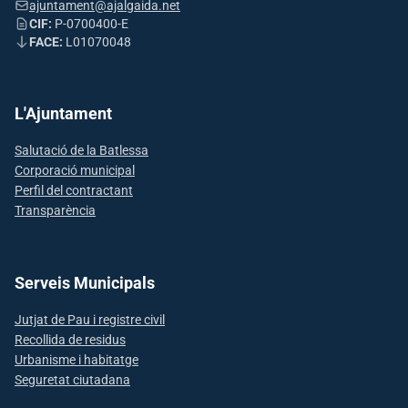
ajuntament@ajalgaida.net
CIF:
P-0700400-E
FACE:
L01070048
L'Ajuntament
Salutació de la Batlessa
Corporació municipal
Perfil del contractant
Transparència
Serveis Municipals
Jutjat de Pau i registre civil
Recollida de residus
Urbanisme i habitatge
Seguretat ciutadana