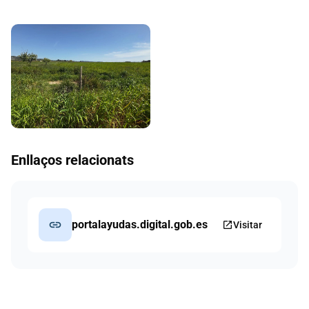
Enllaços relacionats
link
portalayudas.digital.gob.es
open_in_new
Visitar