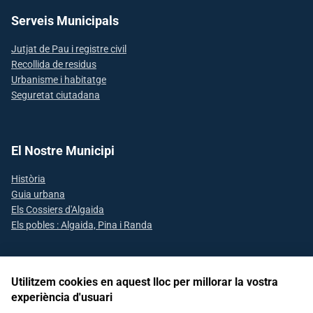
Serveis Municipals
Jutjat de Pau i registre civil
Recollida de residus
Urbanisme i habitatge
Seguretat ciutadana
El Nostre Municipi
Història
Guia urbana
Els Cossiers d'Algaida
Els pobles : Algaida, Pina i Randa
Utilitzem cookies en aquest lloc per millorar la vostra
Segueix-nos a les xarxes socials
experiència d'usuari