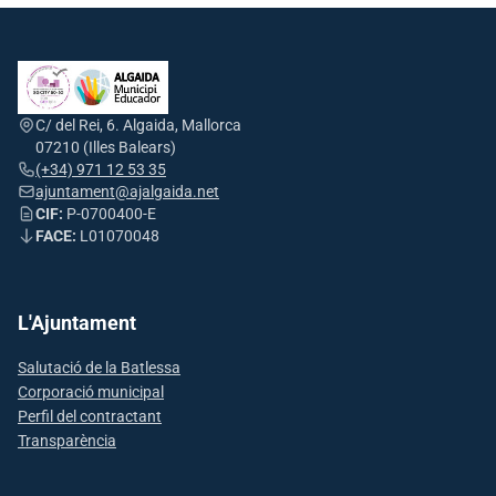
C/ del Rei, 6. Algaida, Mallorca
07210 (Illes Balears)
(+34) 971 12 53 35
ajuntament@ajalgaida.net
CIF:
P-0700400-E
FACE:
L01070048
L'Ajuntament
Salutació de la Batlessa
Corporació municipal
Perfil del contractant
Transparència