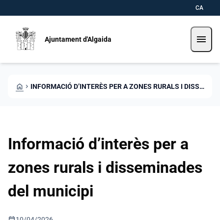
Direkt zum Inhalt
Saltar al contingut
CA
menu
Ajuntament d'Algaida
HOME
CHEVRON_RIGHT
INFORMACIÓ D’INTERÈS PER A ZONES RURALS I DISSEMINADES DEL MUNICIPI
Informació d’interès per a
zones rurals i disseminades
del municipi
calendar_today
10/04/2026