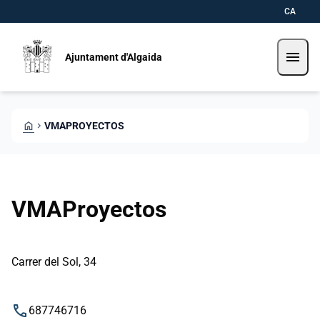
Direkt zum Inhalt
Saltar al contingut
CA
menu
Ajuntament d'Algaida
HOME
CHEVRON_RIGHT
VMAPROYECTOS
VMAProyectos
Carrer del Sol, 34
phone
687746716