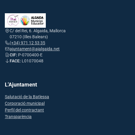
C/ del Rei, 6. Algaida, Mallorca
07210 (Illes Balears)
(+34) 971 12 53 35
ajuntament@ajalgaida.net
CIF:
P-0700400-E
FACE:
L01070048
L'Ajuntament
Salutació de la Batlessa
Corporació municipal
Perfil del contractant
Transparència