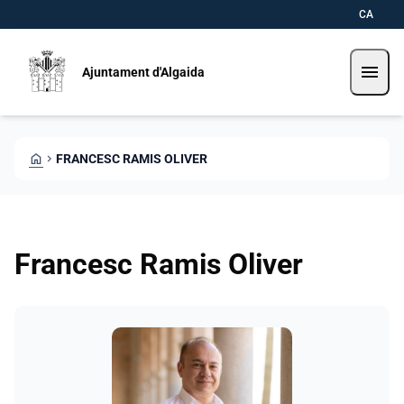
Direkt zum Inhalt
Saltar al contingut
CA
menu
Ajuntament d'Algaida
HOME
CHEVRON_RIGHT
FRANCESC RAMIS OLIVER
Francesc Ramis Oliver