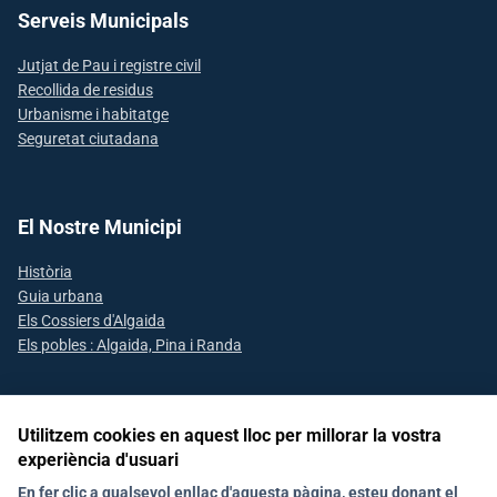
Serveis Municipals
Jutjat de Pau i registre civil
Recollida de residus
Urbanisme i habitatge
Seguretat ciutadana
El Nostre Municipi
Història
Guia urbana
Els Cossiers d'Algaida
Els pobles : Algaida, Pina i Randa
Utilitzem cookies en aquest lloc per millorar la vostra
Segueix-nos a les xarxes socials
experiència d'usuari
En fer clic a qualsevol enllaç d'aquesta pàgina, esteu donant el