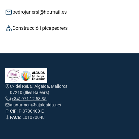
email
pedrojanersl@hotmail.es
category
Construcció i picapedrers
C/ del Rei, 6. Algaida, Mallorca
07210 (Illes Balears)
(+34) 971 12 53 35
ajuntament@ajalgaida.net
CIF:
P-0700400-E
FACE:
L01070048