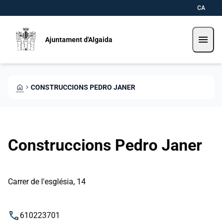
Direkt zum Inhalt
Saltar al contingut
CA
menu
Ajuntament d'Algaida
HOME
CHEVRON_RIGHT
CONSTRUCCIONS PEDRO JANER
Construccions Pedro Janer
Carrer de l'església, 14
phone
610223701