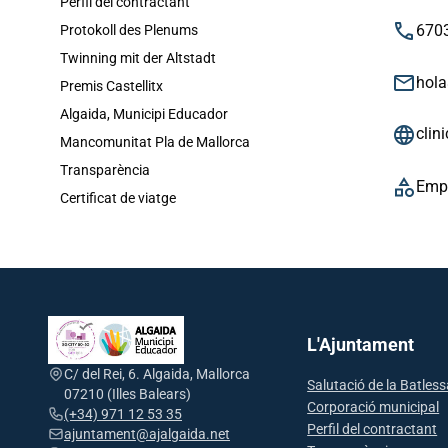
Perfil del contractant
phone
670
Protokoll des Plenums
Twinning mit der Altstadt
email
hola
Premis Castellitx
Algaida, Municipi Educador
language
clin
Mancomunitat Pla de Mallorca
Transparència
category
Emp
Certificat de viatge
L'Ajuntament
C/ del Rei, 6. Algaida, Mallorca
Salutació de la Batles
07210 (Illes Balears)
Corporació municipal
(+34) 971 12 53 35
Perfil del contractant
ajuntament@ajalgaida.net