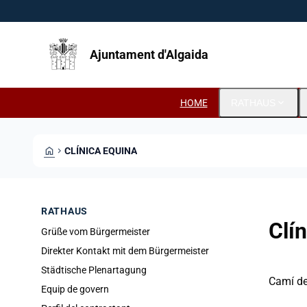
Direkt zum Inhalt
Saltar al contingut
Ajuntament d'Algaida
expand_more
HOME
RATHAUS
HOME
CHEVRON_RIGHT
CLÍNICA EQUINA
RATHAUS
Clí
Grüße vom Bürgermeister
Direkter Kontakt mit dem Bürgermeister
Städtische Plenartagung
Camí de
Equip de govern