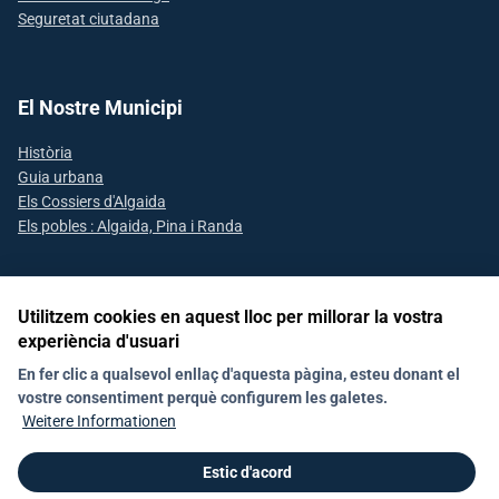
Seguretat ciutadana
El Nostre Municipi
Història
Guia urbana
Els Cossiers d'Algaida
Els pobles : Algaida, Pina i Randa
Utilitzem cookies en aquest lloc per millorar la vostra
Segueix-nos a les xarxes socials
experiència d'usuari
En fer clic a qualsevol enllaç d'aquesta pàgina, esteu donant el
vostre consentiment perquè configurem les galetes.
Avís Legal
Declaració d'accesibilitat
Política de Xarxes Socials
Weitere Informationen
Política de galetes (Cookies)
Política de privacitat
RAT
Estic d'acord