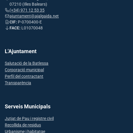
07210 (Illes Balears)
(+34) 971 12 53 35
ajuntament@ajalgaida.net
CIF:
P-0700400-E
FACE:
L01070048
L'Ajuntament
Salutació de la Batlessa
Corporació municipal
Perfil del contractant
Transparència
Serveis Municipals
Jutjat de Pau i registre civil
Recollida de residus
Urbanisme i habitatge