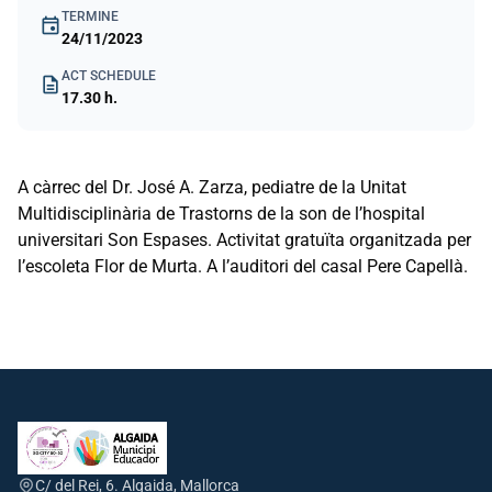
TERMINE
event
24/11/2023
ACT SCHEDULE
description
17.30 h.
A càrrec del Dr. José A. Zarza, pediatre de la Unitat
Multidisciplinària de Trastorns de la son de l’hospital
universitari Son Espases. Activitat gratuïta organitzada per
l’escoleta Flor de Murta. A l’auditori del casal Pere Capellà.
C/ del Rei, 6. Algaida, Mallorca