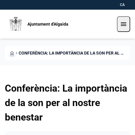
Direkt zum Inhalt
Saltar al contingut
CA
menu
Ajuntament d'Algaida
HOME
CHEVRON_RIGHT
CONFERÈNCIA: LA IMPORTÀNCIA DE LA SON PER AL NOSTRE BENESTAR
Conferència: La importància
de la son per al nostre
benestar