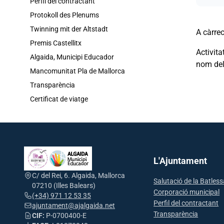
Perfil del contractant
Protokoll des Plenums
Twinning mit der Altstadt
A càrre
Premis Castellitx
Activita
Algaida, Municipi Educador
nom del 
Mancomunitat Pla de Mallorca
Transparència
Certificat de viatge
L'Ajuntament
C/ del Rei, 6. Algaida, Mallorca
Salutació de la Batles
07210 (Illes Balears)
Corporació municipal
(+34) 971 12 53 35
Perfil del contractant
ajuntament@ajalgaida.net
Transparència
CIF:
P-0700400-E