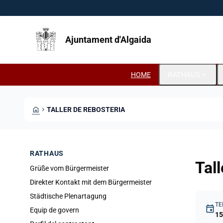
Direkt zum Inhalt
Saltar al contingut
Ajuntament d'Algaida
expand_more
HOME
RATHAUS
HOME
CHEVRON_RIGHT
TALLER DE REBOSTERIA
RATHAUS
Tall
Grüße vom Bürgermeister
Direkter Kontakt mit dem Bürgermeister
Städtische Plenartagung
TE
event
Equip de govern
15