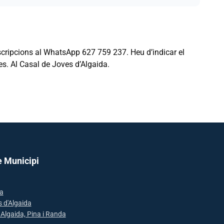
nscripcions al WhatsApp 627 759 237. Heu d’indicar el
des. Al Casal de Joves d’Algaida.
e Municipi
a
s d'Algaida
: Algaida, Pina i Randa