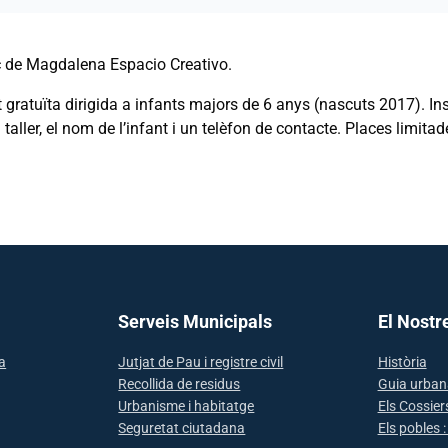
c de Magdalena Espacio Creativo.
t gratuïta dirigida a infants majors de 6 anys (nascuts 2017). I
taller, el nom de l’infant i un telèfon de contacte. Places limita
Serveis Municipals
El Nostr
sa
Jutjat de Pau i registre civil
Història
Recollida de residus
Guia urban
Urbanisme i habitatge
Els Cossier
Seguretat ciutadana
Els pobles 