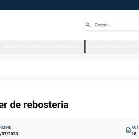
search
expand_more
KOMMUNALE DIENSTLEISTUNGEN
UNSERE GEMEINSCHA
er de rebosteria
RMINE
ACT
description
/07/2023
18. 