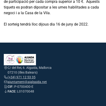
de participació per cada compra superior a 10 €. Aquests
tiquets es podran dipositar a les urnes habilitades a cada
negoci i a la Casa de la Vila.
El sorteig tendrà lloc dijous dia 16 de juny de 2022.
C/ del Rei, 6. Algaida, Mallorca
07210 (Illes Balears)
(+34) 971 12 53 35
ajuntament@ajalgaida.net
CIF:
P-0700400-E
FACE:
L01070048