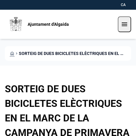
Direkt zum Inhalt
Saltar al contingut
CA
menu
Ajuntament d'Algaida
HOME
CHEVRON_RIGHT
SORTEIG DE DUES BICICLETES ELÈCTRIQUES EN EL MARC DE LA CAMPANYA DE PRIMAVERA
SORTEIG DE DUES
BICICLETES ELÈCTRIQUES
EN EL MARC DE LA
CAMPANYA DE PRIMAVERA