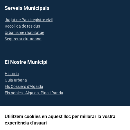
Serveis Municipals
Jutjat de Pau i registre civil
Recollida de residus
Urbanisme i habitatge
Seguretat ciutadana
El Nostre Municipi
Història
Guia urbana
Els Cossiers d'Algaida
Els pobles : Algaida, Pina i Randa
Utilitzem cookies en aquest lloc per millorar la vostra
Segueix-nos a les xarxes socials
experiència d'usuari