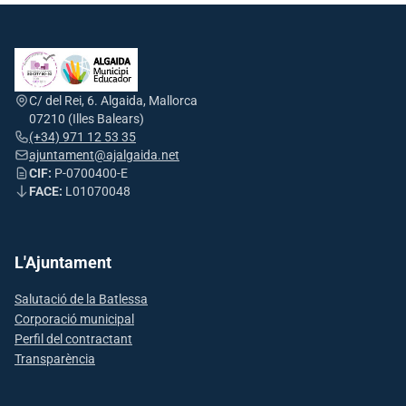
C/ del Rei, 6. Algaida, Mallorca
07210 (Illes Balears)
(+34) 971 12 53 35
ajuntament@ajalgaida.net
CIF:
P-0700400-E
FACE:
L01070048
L'Ajuntament
Salutació de la Batlessa
Corporació municipal
Perfil del contractant
Transparència