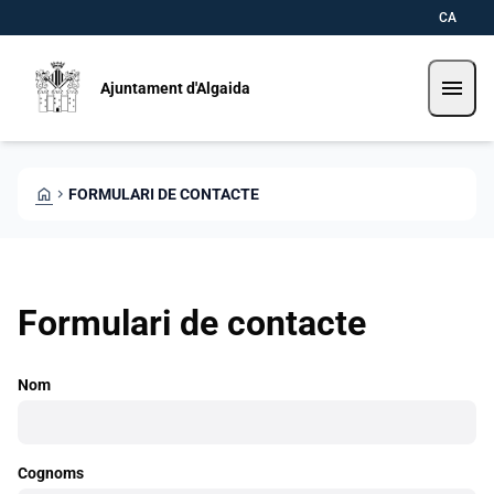
Direkt zum Inhalt
Saltar al contingut
CA
menu
Ajuntament d'Algaida
HOME
CHEVRON_RIGHT
FORMULARI DE CONTACTE
Formulari de contacte
Nom
Cognoms