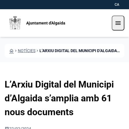
Vés al contingut
Saltar al contingut
CA
menu
Ajuntament d'Algaida
HOME
CHEVRON_RIGHT
NOTÍCIES
CHEVRON_RIGHT
L’ARXIU DIGITAL DEL MUNICIPI D’ALGAIDA S’AMPLIA AMB 61 NOUS DOCUMENTS
L’Arxiu Digital del Municipi
d’Algaida s’amplia amb 61
nous documents
calendar_today
22/02/2024