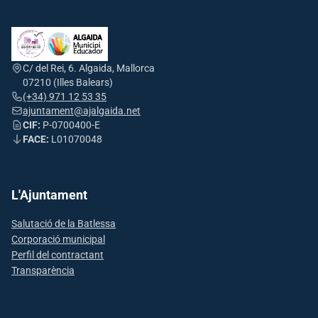
C/ del Rei, 6. Algaida, Mallorca
07210 (Illes Balears)
(+34) 971 12 53 35
ajuntament@ajalgaida.net
CIF:
P-0700400-E
FACE:
L01070048
L'Ajuntament
Salutació de la Batlessa
Corporació municipal
Perfil del contractant
Transparència