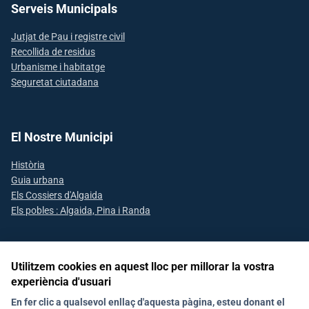
Serveis Municipals
Jutjat de Pau i registre civil
Recollida de residus
Urbanisme i habitatge
Seguretat ciutadana
El Nostre Municipi
Història
Guia urbana
Els Cossiers d'Algaida
Els pobles : Algaida, Pina i Randa
Utilitzem cookies en aquest lloc per millorar la vostra
Segueix-nos a les xarxes socials
experiència d'usuari
En fer clic a qualsevol enllaç d'aquesta pàgina, esteu donant el