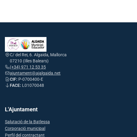
C/ del Rei, 6. Algaida, Mallorca
07210 (Illes Balears)
(+34) 971 12 53 35
ajuntament@ajalgaida.net
CIF:
P-0700400-E
FACE:
L01070048
L'Ajuntament
Salutació de la Batlessa
Corporació municipal
Perfil del contractant