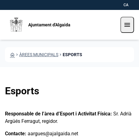
Vés al contingut
Saltar al contingut
CA
menu
Ajuntament d'Algaida
HOME
CHEVRON_RIGHT
ÀREES MUNICIPALS
CHEVRON_RIGHT
ESPORTS
Esports
Responsable de l’àrea d’Esport i Activitat Física:
Sr. Adrià
Argüés Ferragut, regidor.
Contacte:
aargues@ajalgaida.net