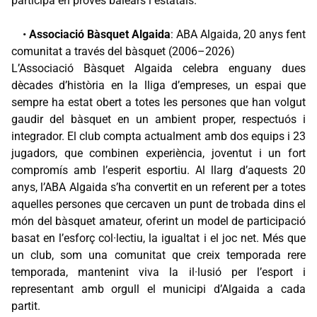
participa en proves balears i estatals.
•
Associació Bàsquet Algaida
: ABA Algaida, 20 anys fent
comunitat a través del bàsquet (2006–2026)
L’Associació Bàsquet Algaida celebra enguany dues
dècades d’història en la lliga d’empreses, un espai que
sempre ha estat obert a totes les persones que han volgut
gaudir del bàsquet en un ambient proper, respectuós i
integrador. El club compta actualment amb dos equips i 23
jugadors, que combinen experiència, joventut i un fort
compromís amb l’esperit esportiu. Al llarg d’aquests 20
anys, l’ABA Algaida s’ha convertit en un referent per a totes
aquelles persones que cercaven un punt de trobada dins el
món del bàsquet amateur, oferint un model de participació
basat en l’esforç col·lectiu, la igualtat i el joc net. Més que
un club, som una comunitat que creix temporada rere
temporada, mantenint viva la il·lusió per l’esport i
representant amb orgull el municipi d’Algaida a cada
partit.