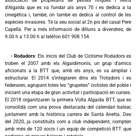
associació de propietaris de petites finques i veïns
d'Algaida que es va fundar als anys 70 i es dedica a la
cinegètica i, també, on també es dedica al control de les
espècies invasores. Té la seu social al 2n pis del casal Pere
Capellà. Per a més informació de dilluns a divendres, de
9.00 h a 13.00 h al telèfon 601 908 154.
•
Rodadors
: Els inicis del Club de Ciclisme Rodadors es
troben el 2007 amb els Algaidimonis, un grup d’amics
aficionats a la BTT que, amb els anys, es va ampliar i
estructurar. El 2014 s’integraren dins els Trotadors i es
federaren, agrupant totes les “grupetes” ciclistes del poble i
iniciant una etapa de gran activitat i participació en curses.
El 2018 organitzaren la primera Volta Algaida BTT, que es
consolidà com una prova destacada del calendari balear,
juntament amb la històrica carrera de Santa Anetta. Des
del 2020, ja constituïts com a club independent, compten
amb més de 120 socis i un equip de competició BTT que