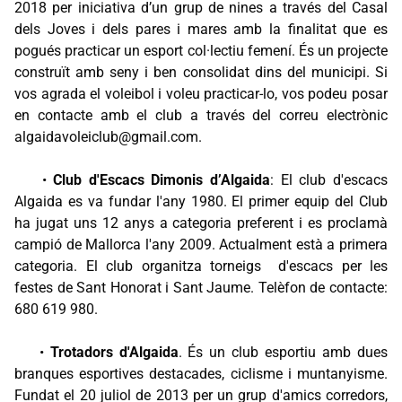
2018 per iniciativa d’un grup de nines a través del Casal
dels Joves i dels pares i mares amb la finalitat que es
pogués practicar un esport col·lectiu femení. És un projecte
construït amb seny i ben consolidat dins del municipi. Si
vos agrada el voleibol i voleu practicar-lo, vos podeu posar
en contacte amb el club a través del correu electrònic
algaidavoleiclub@gmail.com.
•
Club d'Escacs Dimonis d’Algaida
: El club d'escacs
Algaida es va fundar l'any 1980. El primer equip del Club
ha jugat uns 12 anys a categoria preferent i es proclamà
campió de Mallorca l'any 2009. Actualment està a primera
categoria. El club organitza torneigs d'escacs per les
festes de Sant Honorat i Sant Jaume. Telèfon de contacte:
680 619 980.
•
Trotadors d'Algaida
. És un club esportiu amb dues
branques esportives destacades, ciclisme i muntanyisme.
Fundat el 20 juliol de 2013 per un grup d'amics corredors,