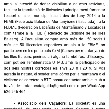
amb la intenció de donar visibilitat a aquests activitats,
facilitar la tramitació de llicències i principalment fomentar
l'esport dins el municipi. Inscrit des de l'any 2014 a la
FBME (Federació Balear de Muntanyisme i Escalada) i a la
FEDME (Federación Española de Montañismo y Escalada)
com també a la FCIB (Federació de Ciclisme de les Illes
Balears). A l’actualitat compta amb més de 150 socis i
més de 50 llicències esportives anuals a la FBME, on
participem en les principals CxM (Curses per muntanya) de
les Illes Balears, península i alguna també fora d’Espanya,
com pot ser l’emblemàtica UTMB, amb la participació de
dos dels nostres corredors els anys 2018 i 2019. Si vos
agrada la natura, el senderisme, córrer per la muntanya o el
ciclisme de carretera o BTT, posau contactar amb el club a
través de trotadorsdalgaida@gmail.com o per WhatsApp
626 946 464.
•
Associació dels Caçadors
: La societat és una