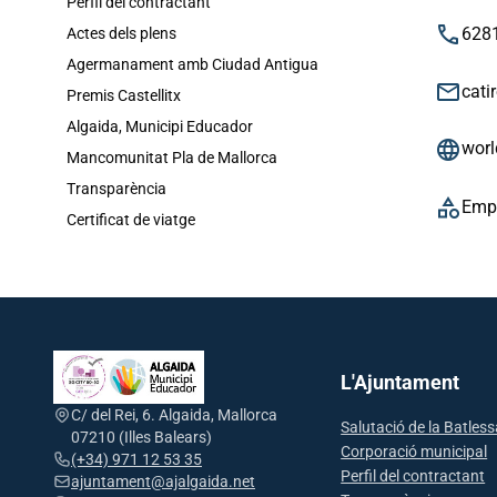
Perfil del contractant
phone
628
Actes dels plens
Agermanament amb Ciudad Antigua
email
cati
Premis Castellitx
Algaida, Municipi Educador
language
worl
Mancomunitat Pla de Mallorca
Transparència
category
Emp
Certificat de viatge
L'Ajuntament
C/ del Rei, 6. Algaida, Mallorca
Salutació de la Batles
07210 (Illes Balears)
Corporació municipal
(+34) 971 12 53 35
Perfil del contractant
ajuntament@ajalgaida.net