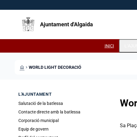
Vés al contingut
Saltar al contingut
Ajuntament d'Algaida
INICI
L'AJ
HOME
CHEVRON_RIGHT
WORLD LIGHT DECORACIÓ
L'AJUNTAMENT
Wor
Salutació de la batlessa
Contacte directe amb la batlessa
Corporació municipal
Sa Plaç
Equip de govern