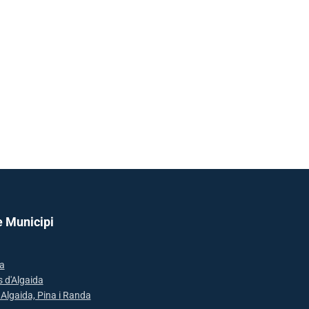
e Municipi
a
s d'Algaida
: Algaida, Pina i Randa