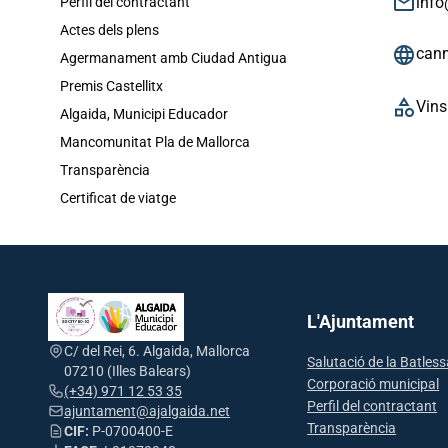
email
inf
Perfil del contractant
Actes dels plens
language
can
Agermanament amb Ciudad Antigua
Premis Castellitx
category
Vins
Algaida, Municipi Educador
Mancomunitat Pla de Mallorca
Transparència
Certificat de viatge
L'Ajuntament
C/ del Rei, 6. Algaida, Mallorca
Salutació de la Batles
07210 (Illes Balears)
Corporació municipal
(+34) 971 12 53 35
Perfil del contractant
ajuntament@ajalgaida.net
Transparència
CIF:
P-0700400-E