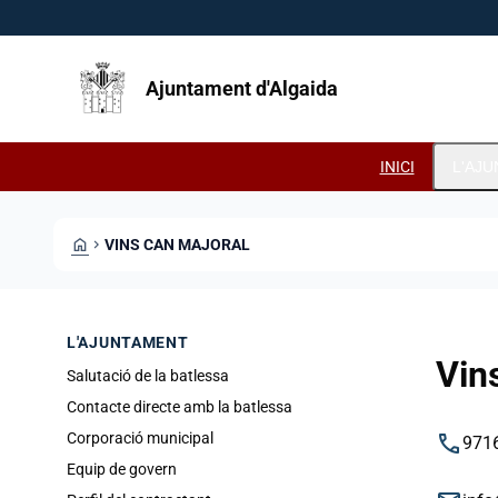
Vés al contingut
Saltar al contingut
Ajuntament d'Algaida
INICI
L'AJ
HOME
CHEVRON_RIGHT
VINS CAN MAJORAL
L'AJUNTAMENT
Vin
Salutació de la batlessa
Contacte directe amb la batlessa
phone
Corporació municipal
971
Equip de govern