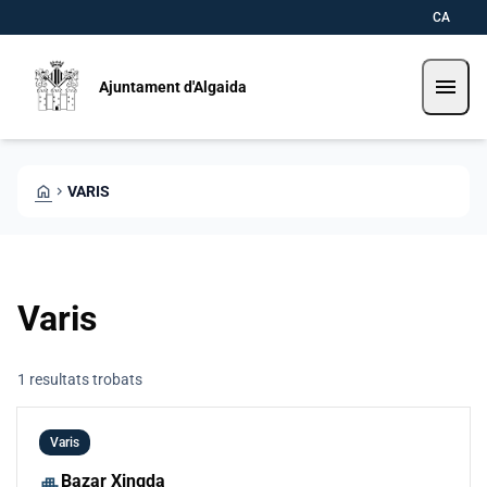
Vés al contingut
Saltar al contingut
CA
menu
Ajuntament d'Algaida
HOME
CHEVRON_RIGHT
VARIS
Varis
1 resultats trobats
Varis
Bazar Xingda
apartment