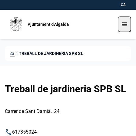
Vés al contingut
Saltar al contingut
CA
menu
Ajuntament d'Algaida
HOME
CHEVRON_RIGHT
TREBALL DE JARDINERIA SPB SL
Treball de jardineria SPB SL
Carrer de Sant Damià, 24
phone
617355024