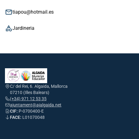
email
tiapou@hotmail.es
category
Jardineria
C/ del Rei, 6. Algaida, Mallorca
07210 (Illes Balears)
(+34) 971 12 53 35
ajuntament@ajalgaida.net
CIF:
P-0700400-E
FACE:
L01070048