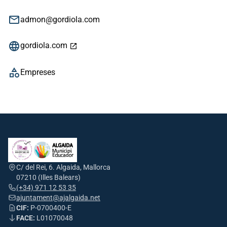
email
admon@gordiola.com
language
gordiola.com
open_in_new
category
Empreses
C/ del Rei, 6. Algaida, Mallorca
07210 (Illes Balears)
(+34) 971 12 53 35
ajuntament@ajalgaida.net
CIF:
P-0700400-E
FACE:
L01070048