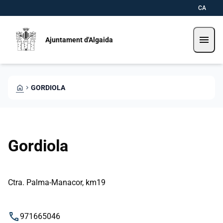
Vés al contingut
Saltar al contingut
CA
menu
Ajuntament d'Algaida
HOME
CHEVRON_RIGHT
GORDIOLA
Gordiola
Ctra. Palma-Manacor, km19
phone
971665046