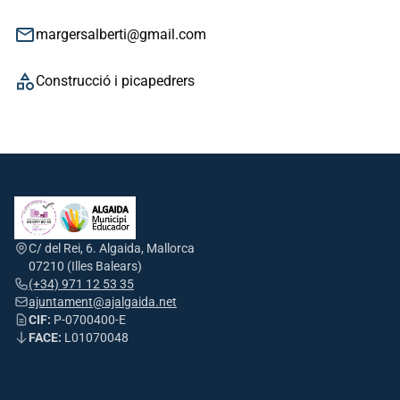
email
margersalberti@gmail.com
category
Construcció i picapedrers
C/ del Rei, 6. Algaida, Mallorca
07210 (Illes Balears)
(+34) 971 12 53 35
ajuntament@ajalgaida.net
CIF:
P-0700400-E
FACE:
L01070048