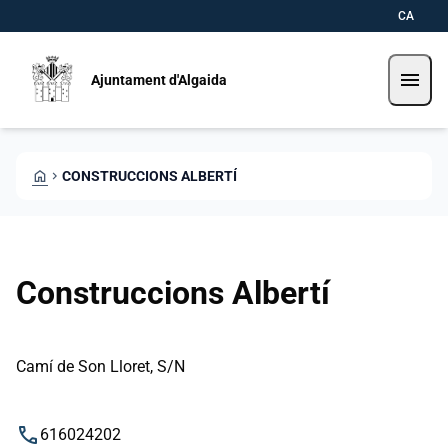
Vés al contingut
Saltar al contingut
CA
menu
Ajuntament d'Algaida
HOME
CHEVRON_RIGHT
CONSTRUCCIONS ALBERTÍ
Construccions Albertí
Camí de Son Lloret, S/N
phone
616024202