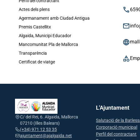
Perfil del contractant
phone
659
Actes dels plens
Agermanament amb Ciudad Antigua
email
inf
Premis Castellitx
Algaida, Municipi Educador
language
mal
Mancomunitat Pla de Mallorca
Transparència
category
Emp
Certificat de viatge
L'Ajuntament
C/ del Rei, 6. Algaida, Mallorca
Salutació de la Batles
07210 (Illes Balears)
Corporació municipal
(+34) 971 12 53 35
Perfil del contractant
ajuntament@ajalgaida.net