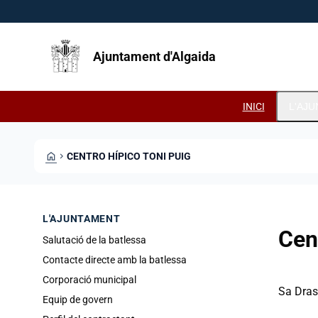
Vés al contingut
Saltar al contingut
Ajuntament d'Algaida
INICI
L'AJ
HOME
CHEVRON_RIGHT
CENTRO HÍPICO TONI PUIG
L'AJUNTAMENT
Cen
Salutació de la batlessa
Contacte directe amb la batlessa
Corporació municipal
Sa Dras
Equip de govern