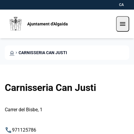
Vés al contingut
Saltar al contingut
CA
menu
Ajuntament d'Algaida
HOME
CHEVRON_RIGHT
CARNISSERIA CAN JUSTI
Carnisseria Can Justi
Carrer del Bisbe, 1
phone
971125786