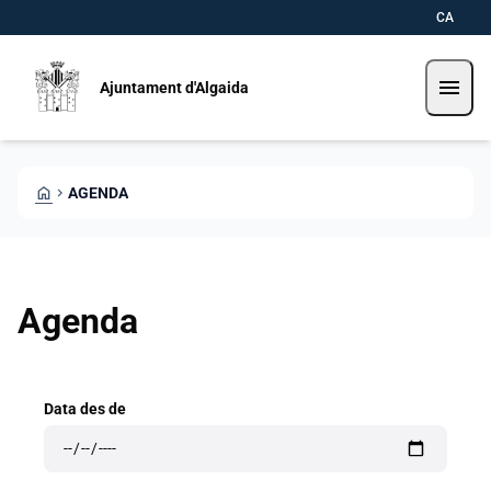
Vés al contingut
Saltar al contingut
CA
menu
Ajuntament d'Algaida
HOME
CHEVRON_RIGHT
AGENDA
Agenda
Data des de