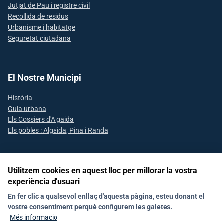
Jutjat de Pau i registre civil
Recollida de residus
Urbanisme i habitatge
Seguretat ciutadana
El Nostre Municipi
Història
Guia urbana
Els Cossiers d'Algaida
Els pobles : Algaida, Pina i Randa
Utilitzem cookies en aquest lloc per millorar la vostra
Segueix-nos a les xarxes socials
experiència d'usuari
En fer clic a qualsevol enllaç d'aquesta pàgina, esteu donant el
vostre consentiment perquè configurem les galetes.
Avís Legal
Declaració d'accesibilitat
Política de Xarxes Socials
Més informació