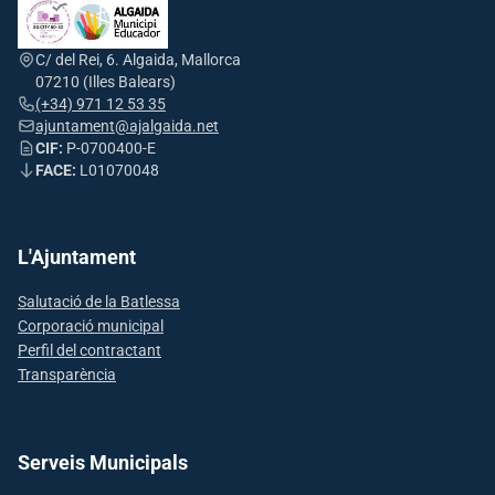
C/ del Rei, 6. Algaida, Mallorca
07210 (Illes Balears)
(+34) 971 12 53 35
ajuntament@ajalgaida.net
CIF:
P-0700400-E
FACE:
L01070048
L'Ajuntament
Salutació de la Batlessa
Corporació municipal
Perfil del contractant
Transparència
Serveis Municipals