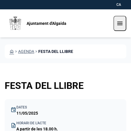
Vés al contingut
Saltar al contingut
CA
menu
Ajuntament d'Algaida
HOME
CHEVRON_RIGHT
AGENDA
CHEVRON_RIGHT
FESTA DEL LLIBRE
FESTA DEL LLIBRE
DATES
event
11/05/2025
HORARI DE L'ACTE
description
A partir de les 18.00 h.