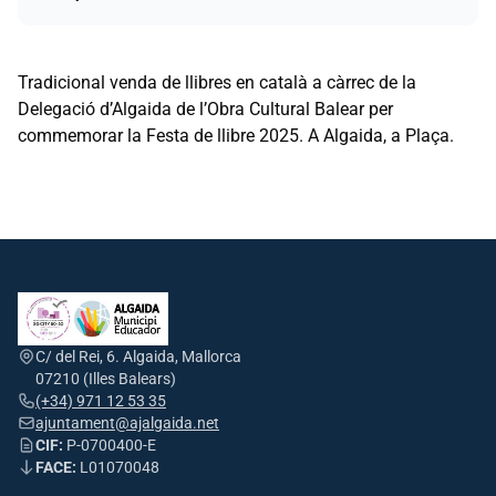
Tradicional venda de llibres en català a càrrec de la
Delegació d’Algaida de l’Obra Cultural Balear per
commemorar la Festa de llibre 2025. A Algaida, a Plaça.
C/ del Rei, 6. Algaida, Mallorca
07210 (Illes Balears)
(+34) 971 12 53 35
ajuntament@ajalgaida.net
CIF:
P-0700400-E
FACE:
L01070048