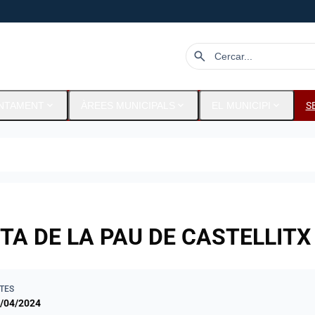
search
expand_more
expand_more
expand_more
UNTAMENT
ÀREES MUNICIPALS
EL MUNICIPI
S
TA DE LA PAU DE CASTELLITX
TES
/04/2024