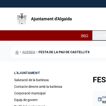
Vés al contingut
Saltar al contingut
Ajuntament d'Algaida
INICI
L'AJ
HOME
CHEVRON_RIGHT
AGENDA
CHEVRON_RIGHT
FESTA DE LA PAU DE CASTELLITX
L'AJUNTAMENT
FES
Salutació de la batlessa
Contacte directe amb la batlessa
Corporació municipal
DA
event
Equip de govern
02