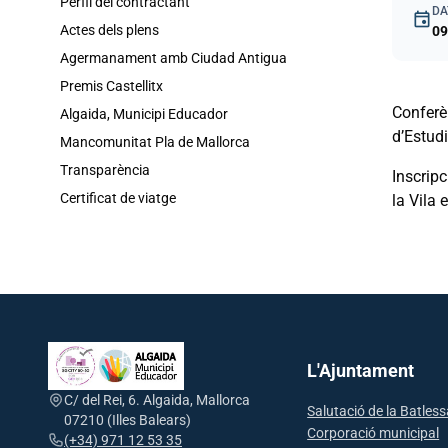
Perfil del contractant
DA
event
Actes dels plens
09
Agermanament amb Ciudad Antigua
Premis Castellitx
Conferèn
Algaida, Municipi Educador
d’Estudi
Mancomunitat Pla de Mallorca
Transparència
Inscripc
Certificat de viatge
la Vila 
L'Ajuntament
C/ del Rei, 6. Algaida, Mallorca
Salutació de la Batles
07210 (Illes Balears)
Corporació municipal
(+34) 971 12 53 35