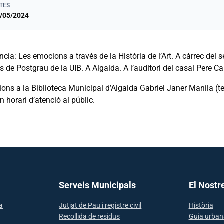
TES
/05/2024
cia: Les emocions a través de la Història de l’Art. A càrrec del
s de Postgrau de la UIB. A Algaida. A l’auditori del casal Pere Ca
ions a la Biblioteca Municipal d’Algaida Gabriel Janer Manila (te
en horari d’atenció al públic.
Serveis Municipals
El Nostr
sa
Jutjat de Pau i registre civil
Història
Recollida de residus
Guia urban