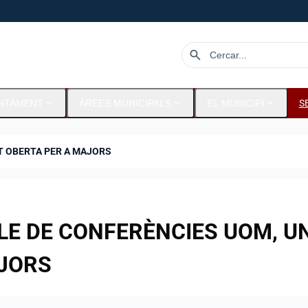
search
expand_more
expand_more
expand_more
UNTAMENT
ÀREES MUNICIPALS
EL MUNICIPI
S
AT OBERTA PER A MAJORS
LE DE CONFERÈNCIES UOM, U
JORS