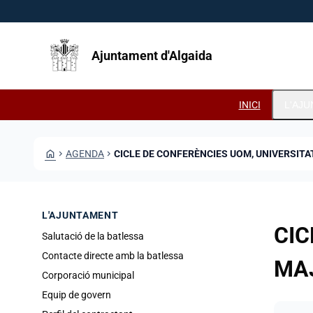
Vés al contingut
Saltar al contingut
Ajuntament d'Algaida
INICI
L'AJ
HOME
CHEVRON_RIGHT
AGENDA
CHEVRON_RIGHT
CICLE DE CONFERÈNCIES UOM, UNIVERSIT
L'AJUNTAMENT
CIC
Salutació de la batlessa
Contacte directe amb la batlessa
MA
Corporació municipal
Equip de govern