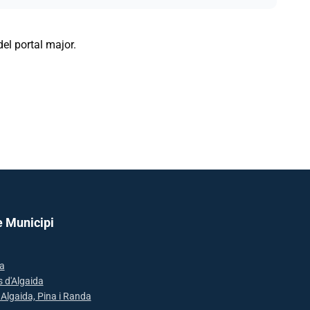
el portal major.
e Municipi
a
s d'Algaida
: Algaida, Pina i Randa