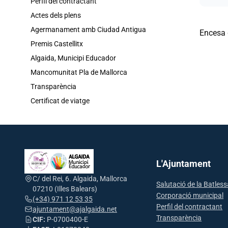
Perfil del contractant
Actes dels plens
Agermanament amb Ciudad Antigua
Encesa d
Premis Castellitx
Algaida, Municipi Educador
Mancomunitat Pla de Mallorca
Transparència
Certificat de viatge
L'Ajuntament
C/ del Rei, 6. Algaida, Mallorca
Salutació de la Batles
07210 (Illes Balears)
Corporació municipal
(+34) 971 12 53 35
Perfil del contractant
ajuntament@ajalgaida.net
Transparència
CIF:
P-0700400-E