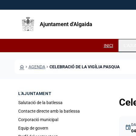
Vés al contingut
Saltar al contingut
Ajuntament d'Algaida
INICI
L'AJ
HOME
CHEVRON_RIGHT
AGENDA
CHEVRON_RIGHT
CELEBRACIÓ DE LA VIGÍLIA PASQUA
L'AJUNTAMENT
Cel
Salutació de la batlessa
Contacte directe amb la batlessa
Corporació municipal
DA
event
Equip de govern
04