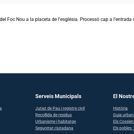
el Foc Nou a la placeta de l’església. Processó cap a l’entrada d
Serveis Municipals
El Nostr
sa
Jutjat de Pau i registre civil
Història
Recollida de residus
Guia urban
Urbanisme i habitatge
Els Cossier
Seguretat ciutadana
Els pobles 