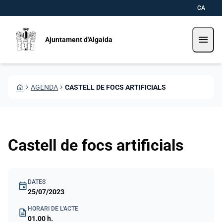
Vés al contingut
Saltar al contingut
CA
menu
Ajuntament d'Algaida
HOME
CHEVRON_RIGHT
AGENDA
CHEVRON_RIGHT
CASTELL DE FOCS ARTIFICIALS
Castell de focs artificials
DATES
event
25/07/2023
HORARI DE L'ACTE
description
01.00 h.