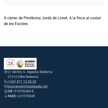
A càrrec de Pirotècnia Jordà de Lloret. A la finca al costat
de les Escoles.
C/ del Rei, 6. Algaida, Mallorca
07210 (Illes Balears)
(+34) 971 12 53 35
ajuntament@ajalgaida.net
CIF:
P-0700400-E
FACE:
L01070048