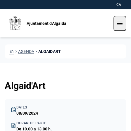
Vés al contingut
Saltar al contingut
CA
menu
Ajuntament d'Algaida
HOME
CHEVRON_RIGHT
AGENDA
CHEVRON_RIGHT
ALGAID'ART
Algaid'Art
DATES
event
08/09/2024
HORARI DE L'ACTE
description
De 10.00 a 13.00 h.