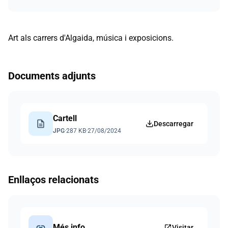
Art als carrers d'Algaida, música i exposicions.
Documents adjunts
Cartell
description
Descarregar
JPG
·
287 KB
·
27/08/2024
Enllaços relacionats
link
Més info
open_in_new
Visitar