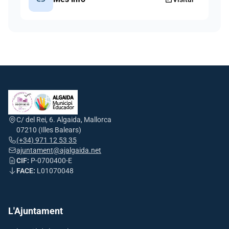
C/ del Rei, 6. Algaida, Mallorca
07210 (Illes Balears)
(+34) 971 12 53 35
ajuntament@ajalgaida.net
CIF:
P-0700400-E
FACE:
L01070048
L'Ajuntament