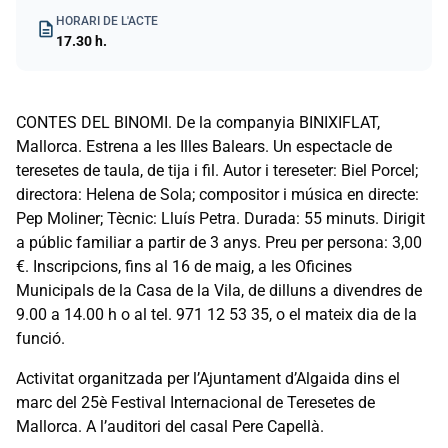
HORARI DE L'ACTE
description
17.30 h.
CONTES DEL BINOMI. De la companyia BINIXIFLAT,
Mallorca. Estrena a les Illes Balears. Un espectacle de
teresetes de taula, de tija i fil. Autor i tereseter: Biel Porcel;
directora: Helena de Sola; compositor i música en directe:
Pep Moliner; Tècnic: Lluís Petra. Durada: 55 minuts. Dirigit
a públic familiar a partir de 3 anys. Preu per persona: 3,00
€. Inscripcions, fins al 16 de maig, a les Oficines
Municipals de la Casa de la Vila, de dilluns a divendres de
9.00 a 14.00 h o al tel. 971 12 53 35, o el mateix dia de la
funció.
Activitat organitzada per l’Ajuntament d’Algaida dins el
marc del 25è Festival Internacional de Teresetes de
Mallorca. A l’auditori del casal Pere Capellà.