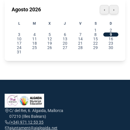
Agosto 2026
‹
›
L
M
X
J
V
S
D
1
2
3
4
5
6
7
8
9
10
11
12
13
14
15
16
17
18
19
20
21
22
23
24
25
26
27
28
29
30
31
C/ del Rei, 6. Algaida, Mallorca
07210 (Illes Balears)
(+34) 971 12 53 35
ajuntament@ajalgaida.net