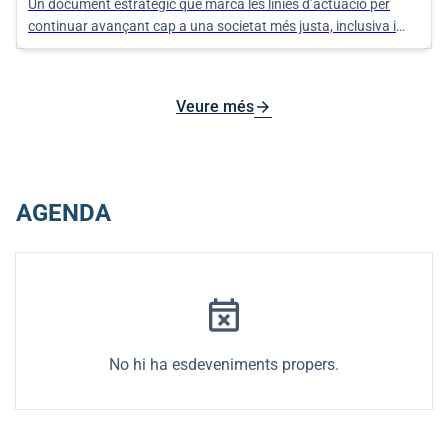
Un document estratègic que marca les línies d’actuació per
continuar avançant cap a una societat més justa, inclusiva i
equitativa als nuclis d’Algaida, Pina i Randa.
arrow_forward
Veure més
AGENDA
event_busy
No hi ha esdeveniments propers.