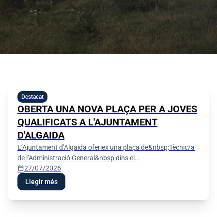
Destacat
OBERTA UNA NOVA PLAÇA PER A JOVES
QUALIFICATS A L'AJUNTAMENT
D'ALGAIDA
L’Ajuntament d’Algaida oferiex una plaça de&nbsp;Tècnic/a
de l’Administració General&nbsp;dins el
calendar_today
27/07/2026
programa&nbsp;«SOIB - Oportunitats d’Ocupació per a
Persones Joves Qualifi
Llegir més
Festes de Sant Jaume 2026