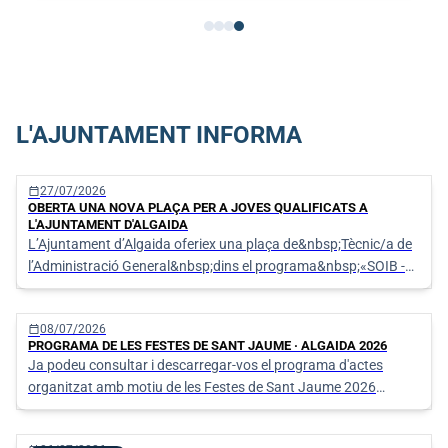
L'AJUNTAMENT INFORMA
calendar_today
27/07/2026
OBERTA UNA NOVA PLAÇA PER A JOVES QUALIFICATS A
L'AJUNTAMENT D'ALGAIDA
L’Ajuntament d’Algaida oferiex una plaça de&nbsp;Tècnic/a de
l’Administració General&nbsp;dins el programa&nbsp;«SOIB -
Oportunitats d’Ocupació per a Persones Joves Qualifi
calendar_today
08/07/2026
PROGRAMA DE LES FESTES DE SANT JAUME · ALGAIDA 2026
Ja podeu consultar i descarregar-vos el programa d'actes
organitzat amb motiu de les Festes de Sant Jaume 2026
d'Algaida.