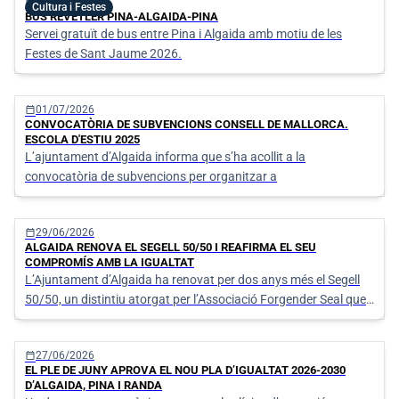
calendar_today
06/07/2026
Cultura i Festes
BUS REVETLER PINA-ALGAIDA-PINA
Servei gratuït de bus entre Pina i Algaida amb motiu de les
Festes de Sant Jaume 2026.
calendar_today
01/07/2026
CONVOCATÒRIA DE SUBVENCIONS CONSELL DE MALLORCA.
ESCOLA D'ESTIU 2025
L’ajuntament d’Algaida informa que s’ha acollit a la
convocatòria de subvencions per organitzar a
calendar_today
29/06/2026
ALGAIDA RENOVA EL SEGELL 50/50 I REAFIRMA EL SEU
COMPROMÍS AMB LA IGUALTAT
L’Ajuntament d’Algaida ha renovat per dos anys més el Segell
50/50, un distintiu atorgat per l’Associació Forgender Seal que
reconeix les institucions que treballen activament per assolir la
paritat entre dones i homes en l’àmbit polític, social i
calendar_today
27/06/2026
organitzatiu.
EL PLE DE JUNY APROVA EL NOU PLA D’IGUALTAT 2026-2030
D’ALGAIDA, PINA I RANDA