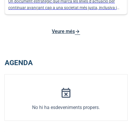
Un document estratègic que marca les línies d’actuació per
continuar avançant cap a una societat més justa, inclusiva i
equitativa als nuclis d’Algaida, Pina i Randa.
arrow_forward
Veure més
AGENDA
event_busy
No hi ha esdeveniments propers.