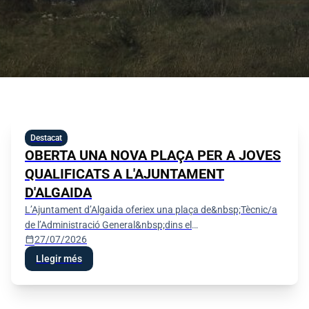
Destacat
OBERTA UNA NOVA PLAÇA PER A JOVES
QUALIFICATS A L'AJUNTAMENT
D'ALGAIDA
L’Ajuntament d’Algaida oferiex una plaça de&nbsp;Tècnic/a
de l’Administració General&nbsp;dins el
calendar_today
27/07/2026
programa&nbsp;«SOIB - Oportunitats d’Ocupació per a
Persones Joves Qualifi
Llegir més
Festes de Sant Jaume 2026