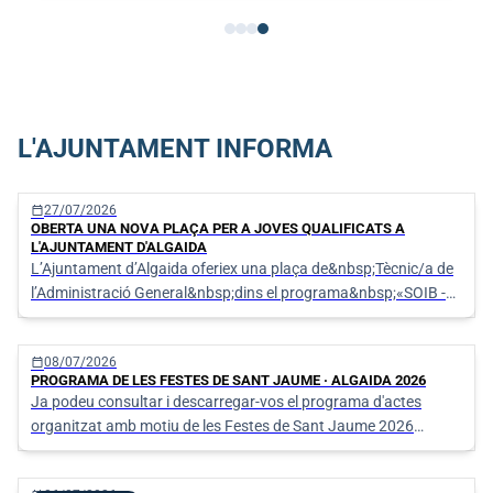
L'AJUNTAMENT INFORMA
calendar_today
27/07/2026
OBERTA UNA NOVA PLAÇA PER A JOVES QUALIFICATS A
L'AJUNTAMENT D'ALGAIDA
L’Ajuntament d’Algaida oferiex una plaça de&nbsp;Tècnic/a de
l’Administració General&nbsp;dins el programa&nbsp;«SOIB -
Oportunitats d’Ocupació per a Persones Joves Qualifi
calendar_today
08/07/2026
PROGRAMA DE LES FESTES DE SANT JAUME · ALGAIDA 2026
Ja podeu consultar i descarregar-vos el programa d'actes
organitzat amb motiu de les Festes de Sant Jaume 2026
d'Algaida.