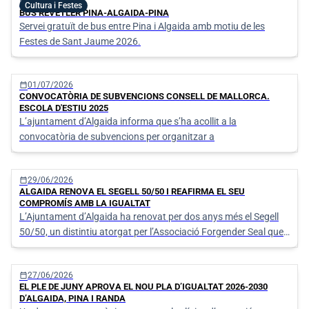
calendar_today
06/07/2026
Cultura i Festes
BUS REVETLER PINA-ALGAIDA-PINA
Servei gratuït de bus entre Pina i Algaida amb motiu de les
Festes de Sant Jaume 2026.
calendar_today
01/07/2026
CONVOCATÒRIA DE SUBVENCIONS CONSELL DE MALLORCA.
ESCOLA D'ESTIU 2025
L’ajuntament d’Algaida informa que s’ha acollit a la
convocatòria de subvencions per organitzar a
calendar_today
29/06/2026
ALGAIDA RENOVA EL SEGELL 50/50 I REAFIRMA EL SEU
COMPROMÍS AMB LA IGUALTAT
L’Ajuntament d’Algaida ha renovat per dos anys més el Segell
50/50, un distintiu atorgat per l’Associació Forgender Seal que
reconeix les institucions que treballen activament per assolir la
paritat entre dones i homes en l’àmbit polític, social i
calendar_today
27/06/2026
organitzatiu.
EL PLE DE JUNY APROVA EL NOU PLA D’IGUALTAT 2026-2030
D’ALGAIDA, PINA I RANDA