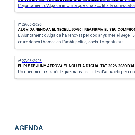
L’ajuntament d’Algaida informa que s’ha acollit a la convocatò
calendar_today
29/06/2026
ALGAIDA RENOVA EL SEGELL 50/50 I REAFIRMA EL SEU COMPRO
L’Ajuntament d’Algaida ha renovat per dos anys més el Segell 50/
entre dones i homes en l’àmbit polític, social i organitzatiu.
calendar_today
27/06/2026
EL PLE DE JUNY APROVA EL NOU PLA D’IGUALTAT 2026-2030 D’A
Un document estratègic que marca les línies d’actuació per conti
AGENDA