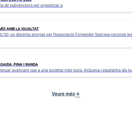
ria de subvencions per organitzar a
MÍS AMB LA IGUALTAT
50, un distintiu atorgat per l’Associació Forgender Seal que reconeix les 
LGAIDA, PINA I RANDA
nuar avançant cap a una societat més justa, inclusiva i equitativa als nu
arrow_forward
Veure més