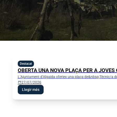
Destacat
OBERTA UNA NOVA PLAÇA PER A JOVES 
L’Ajuntament d’Algaida oferiex una plaça de&nbsp;Tècnic/a d
calendar_today
27/07/2026
Llegir més
Admissi
Festes de Sant Jaume 2026
Municipa