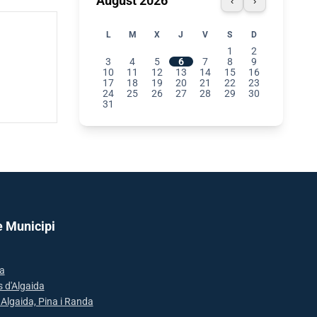
August 2026
‹
›
L
M
X
J
V
S
D
1
2
3
4
5
6
7
8
9
10
11
12
13
14
15
16
17
18
19
20
21
22
23
24
25
26
27
28
29
30
31
e Municipi
a
s d'Algaida
: Algaida, Pina i Randa