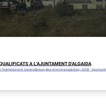
QUALIFICATS A L'AJUNTAMENT D'ALGAIDA
e l’Administració General&nbsp;dins el programa&nbsp;«SOIB - Oportunit
ó/matrícula 2026/2027 Escola
l Infantil Flor de Murta d’Algaida
Canal de notícies de Whatsapp