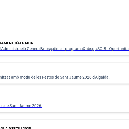
NTAMENT D'ALGAIDA
 l’Administració General&nbsp;dins el programa&nbsp;«SOIB - Oportunita
nitzat amb motiu de les Festes de Sant Jaume 2026 d'Algaida.
stes de Sant Jaume 2026.
LA D'ESTIU 2025