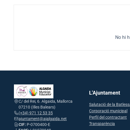
No hi 
L'Ajuntament
C/ del Rei, 6. Algaida, Mallorca
Salutació de la Batles
07210 (Illes Balears)
Corporació municipal
(+34) 971 12 53 35
Perfil del contractant
ajuntament@ajalgaida.net
Transparència
CIF:
P-0700400-E