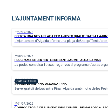
L'AJUNTAMENT INFORMA
calendar_today
27/07/2026
OBERTA UNA NOVA PLAÇA PER A JOVES QUALIFICATS A L'AJU
L’Ajuntament d’Algaida oferiex una plaça de&nbsp;Tècnic/a de
calendar_today
08/07/2026
PROGRAMA DE LES FESTES DE SANT JAUME · ALGAIDA 2026
Ja podeu consultar i descarregar-vos el programa d'actes orga
calendar_today
06/07/2026
Cultura i Festes
BUS REVETLER PINA-ALGAIDA-PINA
Servei gratuït de bus entre Pina i Algaida amb motiu de les Fe
calendar_today
01/07/2026
CONVOCATÒRIA DE SUBVENCIONS CONSELL DE MALLORCA. ESCO