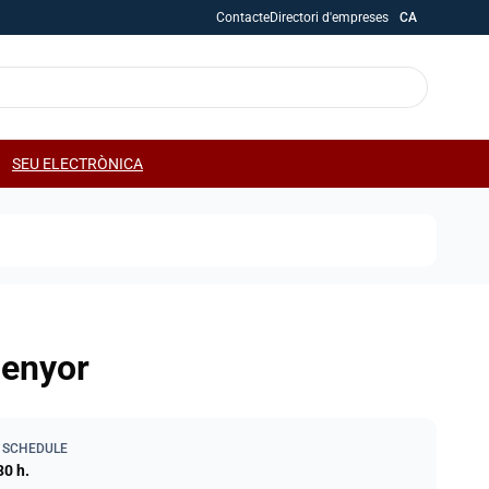
Contacte
Directori d'empreses
CA
SEU ELECTRÒNICA
Senyor
 SCHEDULE
30 h.