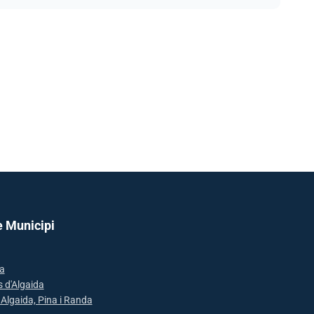
e Municipi
a
s d'Algaida
: Algaida, Pina i Randa