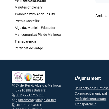
Perfil del contractant
Minutes of plenary
Twinning with Antigua City
Amb la p
Premis Castellitx
Algaida, Municipi Educador
Mancomunitat Pla de Mallorca
Transparència
Certificat de viatge
L'Ajuntament
C/ del Rei, 6. Algaida, Mallorca
Salutació de la Batles
07210 (Illes Balears)
Corporació municipal
(+34) 971 12 53 35
Perfil del contractant
ajuntament@ajalgaida.net
Transparència
CIF:
P-0700400-E