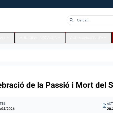
search
expand_more
expand_more
expand_more
ALL
MUNICIPAL SERVICES
OUR MUNICIPALITY
ebració de la Passió i Mort del 
TES
ACT
description
/04/2026
20.