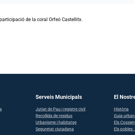
articipació de la coral Orfeó Castellitx.
Serveis Municipals
El Nostr
sa
Jutjat de Pau i registre civil
Història
Recollida de residus
Guia urban
Urbanisme i habitatge
Els Cossier
Seguretat ciutadana
Els pobles 