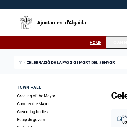
Skip to main content
Saltar al contingut
Ajuntament d'Algaida
HOME
TOWN H
HOME
CHEVRON_RIGHT
CELEBRACIÓ DE LA PASSIÓ I MORT DEL SENYOR
TOWN HALL
Cel
Greeting of the Mayor
Contact the Mayor
Governing bodies
DA
event
Equip de govern
03