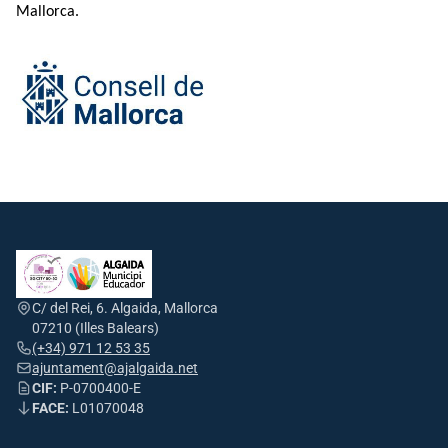
Mallorca.
C/ del Rei, 6. Algaida, Mallorca
07210 (Illes Balears)
(+34) 971 12 53 35
ajuntament@ajalgaida.net
CIF:
P-0700400-E
FACE:
L01070048