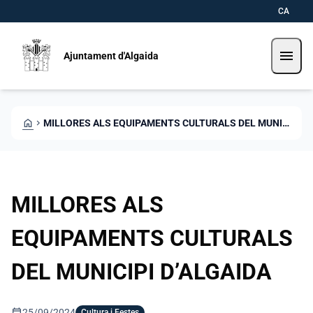
Skip to main content
Saltar al contingut
CA
menu
Ajuntament d'Algaida
HOME
CHEVRON_RIGHT
MILLORES ALS EQUIPAMENTS CULTURALS DEL MUNICIPI D’ALGAIDA
MILLORES ALS
EQUIPAMENTS CULTURALS
DEL MUNICIPI D’ALGAIDA
calendar_today
25/09/2024
Cultura i Festes