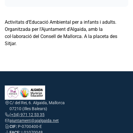
Activitats d’Educació Ambiental per a infants i adults.
Organitzada per l’Ajuntament d’Algaida, amb la
col·laboració del Consell de Mallorca. A la placeta des
Sitjar.
C/ del Rei, 6. Algaida, Mallorca
07210 (Illes Balears)
(+34) 971 12 53 35
ajuntament@ajalgaida.net
CIF:
P-0700400-E
FACE:
L01070048