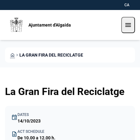
Skip to main content
Saltar al contingut
CA
menu
Ajuntament d'Algaida
HOME
CHEVRON_RIGHT
LA GRAN FIRA DEL RECICLATGE
La Gran Fira del Reciclatge
DATES
event
14/10/2023
ACT SCHEDULE
description
De 10.00 a 12.00 h.